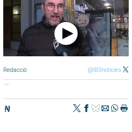
Redacció
@IB3noticies
1187