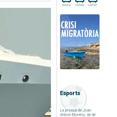
MIGDIA
VESPRE
CAP.SET
Esports
La proesa de Joan
Antoni Moreno, de dir