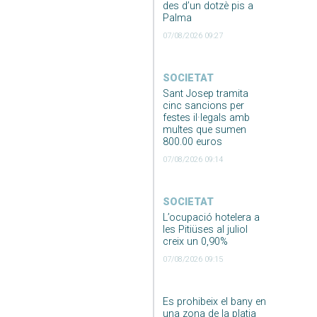
des d’un dotzè pis a
Palma
07/08/2026 09:27
SOCIETAT
Sant Josep tramita
cinc sancions per
festes il·legals amb
multes que sumen
800.00 euros
07/08/2026 09:14
SOCIETAT
L’ocupació hotelera a
les Pitiüses al juliol
creix un 0,90%
07/08/2026 09:15
Es prohibeix el bany en
una zona de la platja