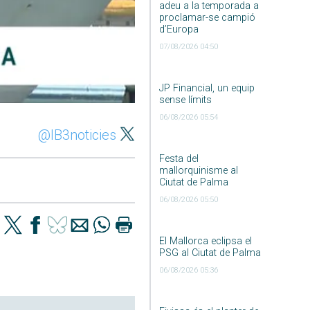
adeu a la temporada a
proclamar-se campió
d’Europa
07/08/2026 04:50
JP Financial, un equip
sense límits
06/08/2026 05:54
@IB3noticies
Festa del
mallorquinisme al
Ciutat de Palma
06/08/2026 05:50
El Mallorca eclipsa el
PSG al Ciutat de Palma
06/08/2026 05:36