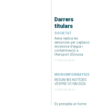
Darrers
titulars
SOCIETAT
Aena replica les
denúncies per captació
excessiva d’aigua i
contaminació a
l’Aeroport d’Eivissa
07/08/2026 09:59
MICROINFORMATIUS
RESUM IB3 NOTÍCIES
VESPRE 07/08/2026
07/08/2026 09:34
Es precipita un home