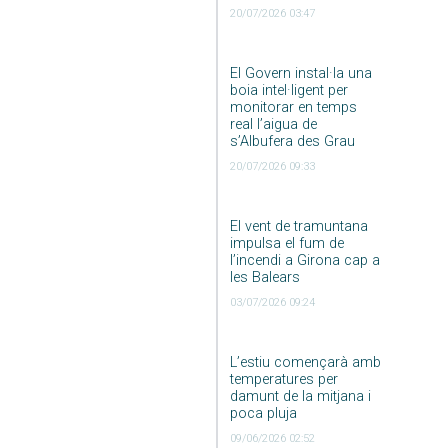
20/07/2026 03:47
El Govern instal·la una
boia intel·ligent per
monitorar en temps
real l’aigua de
s’Albufera des Grau
20/07/2026 09:33
El vent de tramuntana
impulsa el fum de
l’incendi a Girona cap a
les Balears
03/07/2026 09:24
L’estiu començarà amb
temperatures per
damunt de la mitjana i
poca pluja
09/06/2026 02:52