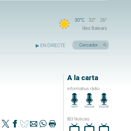
30°C
32°
26°
Illes Balears
▶ EN DIRECTE
A la carta
informatius ràdio
MATÍ
MIGDIA
VESPRE
IB3 Noticies