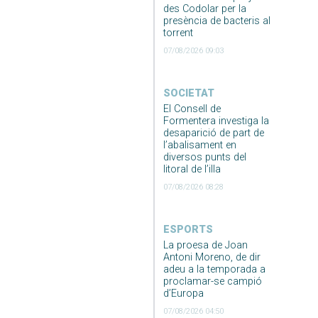
des Codolar per la
presència de bacteris al
torrent
07/08/2026 09:03
SOCIETAT
El Consell de
Formentera investiga la
desaparició de part de
l’abalisament en
diversos punts del
litoral de l’illa
07/08/2026 08:28
ESPORTS
La proesa de Joan
Antoni Moreno, de dir
adeu a la temporada a
proclamar-se campió
d’Europa
07/08/2026 04:50