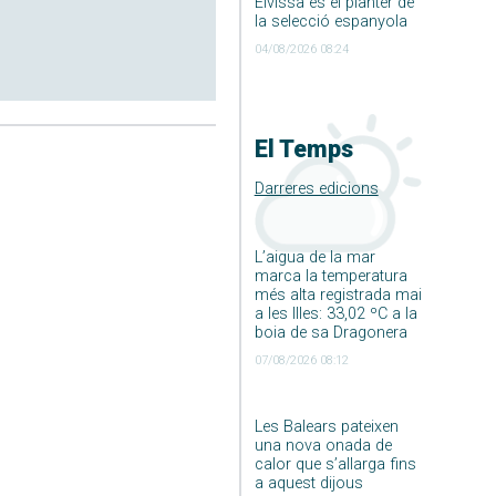
Eivissa és el planter de
la selecció espanyola
04/08/2026 08:24
El Temps
Darreres edicions
L’aigua de la mar
marca la temperatura
més alta registrada mai
a les Illes: 33,02 ºC a la
boia de sa Dragonera
07/08/2026 08:12
Les Balears pateixen
una nova onada de
calor que s’allarga fins
a aquest dijous