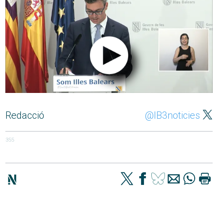
Redacció
@IB3noticies
355