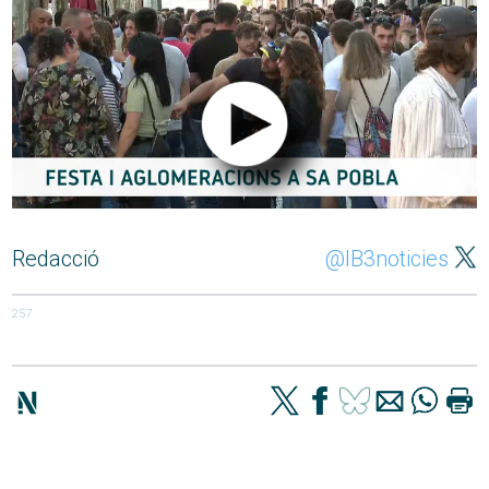
Redacció
@IB3noticies
257