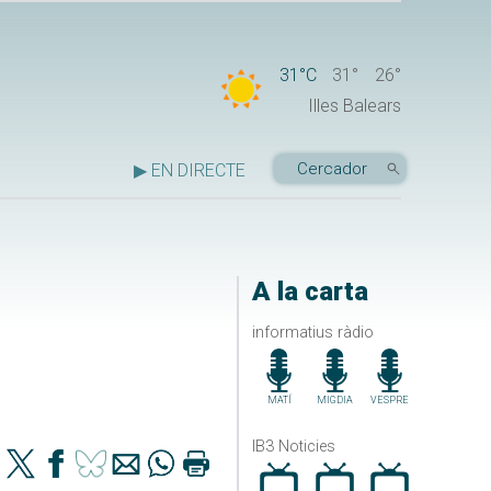
31°C
31°
26°
Illes Balears
▶ EN DIRECTE
A la carta
informatius ràdio
MATÍ
MIGDIA
VESPRE
IB3 Noticies