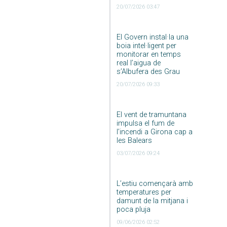
20/07/2026 03:47
El Govern instal·la una
boia intel·ligent per
monitorar en temps
real l’aigua de
s’Albufera des Grau
20/07/2026 09:33
El vent de tramuntana
impulsa el fum de
l’incendi a Girona cap a
les Balears
03/07/2026 09:24
L’estiu començarà amb
temperatures per
damunt de la mitjana i
poca pluja
09/06/2026 02:52