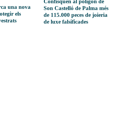
Confisquen al polígon de
rca una nova
Son Castelló de Palma més
otegir els
de 115.000 peces de joieria
vestrats
de luxe falsificades