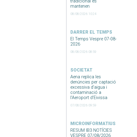
tradicional es
mantenen
08/08/2026 10:24
DARRER EL TEMPS
El Temps Vespre 07-08-
2026
08/08/2026 08:59
SOCIETAT
Aena replica les
denúncies per captació
excessiva d’aigua i
contaminació a
l’Aeroport d’Eivissa
07/08/2026 09:59
MICROINFORMATIUS
RESUM IB3 NOTÍCIES
VESPRE 07/08/2026