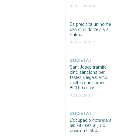
07/08/2026 09:34
Es precipita un home
des d’un dotzè pis a
Palma
07/08/2026 09:27
SOCIETAT
Sant Josep tramita
cinc sancions per
festes il·legals amb
multes que sumen
800.00 euros
07/08/2026 09:14
SOCIETAT
L’ocupació hotelera a
les Pitiüses al juliol
creix un 0,90%