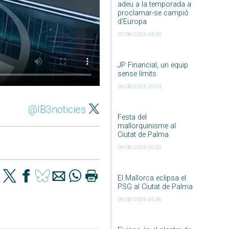
adeu a la temporada a
proclamar-se campió
d’Europa
07/08/2026 04:50
JP Financial, un equip
sense límits
06/08/2026 05:54
@IB3noticies
Festa del
mallorquinisme al
Ciutat de Palma
06/08/2026 05:50
El Mallorca eclipsa el
PSG al Ciutat de Palma
06/08/2026 05:36