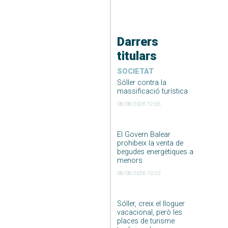
Darrers
titulars
SOCIETAT
Sóller contra la
massificació turística
08/08/2026 12:05
El Govern Balear
prohibeix la venta de
begudes energètiques a
menors
08/08/2026 10:53
Sóller, creix el lloguer
vacacional, però les
places de turisme