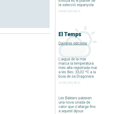
Eivissa és el planter de
la selecció espanyola
04/08/2026 08:24
El Temps
Darreres edicions
L’aigua de la mar
marca la temperatura
més alta registrada mai
a les Illes: 33,02 ºC a la
boia de sa Dragonera
07/08/2026 08:12
Les Balears pateixen
una nova onada de
calor que s’allarga fins
a aquest dijous