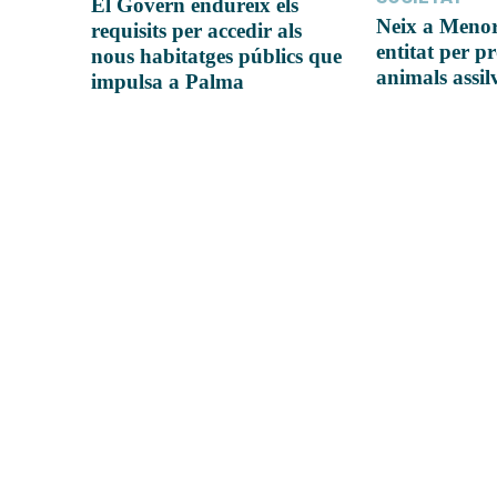
El Govern endureix els
Neix a Meno
requisits per accedir als
entitat per pr
nous habitatges públics que
animals assil
impulsa a Palma