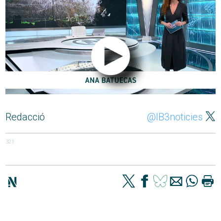
Redacció
@IB3noticies
321