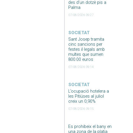
des d’un dotzè pis a
Palma
07/08/2026 09:27
SOCIETAT
Sant Josep tramita
cinc sancions per
festes il·legals amb
multes que sumen
800.00 euros
07/08/2026 09:14
SOCIETAT
L’ocupació hotelera a
les Pitiüses al juliol
creix un 0,90%
07/08/2026 09:15
Es prohibeix el bany en
una zona de la platja