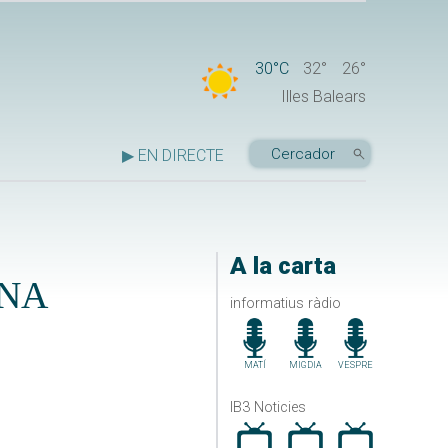
30°C
32°
26°
Illes Balears
▶ EN DIRECTE
A la carta
ANA
informatius ràdio
MATÍ
MIGDIA
VESPRE
IB3 Noticies