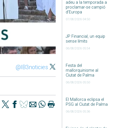
adeu a la temporada a
proclamar-se campió
d’Europa
07/08/2026 04:50
JP Financial, un equip
sense límits
06/08/2026 05:54
Festa del
@IB3noticies
mallorquinisme al
Ciutat de Palma
06/08/2026 05:50
El Mallorca eclipsa el
PSG al Ciutat de Palma
06/08/2026 05:36