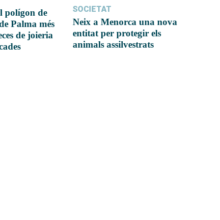
SOCIETAT
l polígon de
Neix a Menorca una nova
 de Palma més
entitat per protegir els
ces de joieria
animals assilvestrats
icades