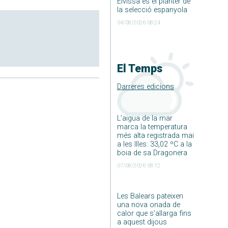
Eivissa és el planter de
la selecció espanyola
04/08/2026 08:24
El Temps
Darreres edicions
L’aigua de la mar
marca la temperatura
més alta registrada mai
a les Illes: 33,02 ºC a la
boia de sa Dragonera
07/08/2026 08:12
Les Balears pateixen
una nova onada de
calor que s’allarga fins
a aquest dijous