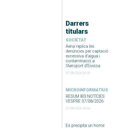
Darrers
titulars
SOCIETAT
Aena replica les
denúncies per captació
excessiva d’aigua i
contaminació a
l’Aeroport d’Eivissa
07/08/2026 09:59
MICROINFORMATIUS
RESUM IB3 NOTÍCIES
VESPRE 07/08/2026
07/08/2026 09:34
Es precipita un home