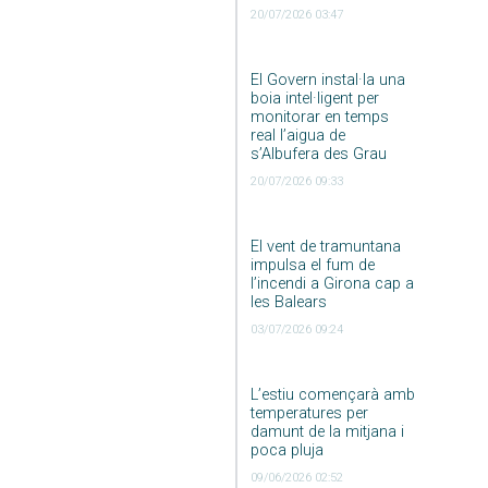
20/07/2026 03:47
El Govern instal·la una
boia intel·ligent per
monitorar en temps
real l’aigua de
s’Albufera des Grau
20/07/2026 09:33
El vent de tramuntana
impulsa el fum de
l’incendi a Girona cap a
les Balears
03/07/2026 09:24
L’estiu començarà amb
temperatures per
damunt de la mitjana i
poca pluja
09/06/2026 02:52