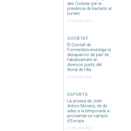
des Codolar per la
presència de bacteris al
torrent
07/08/2026 09:03
SOCIETAT
El Consell de
Formentera investiga la
desaparició de part de
l’abalisament en
diversos punts del
litoral de l’illa
07/08/2026 08:28
ESPORTS
La proesa de Joan
Antoni Moreno, de dir
adeu a la temporada a
proclamar-se campió
d’Europa
07/08/2026 04:50