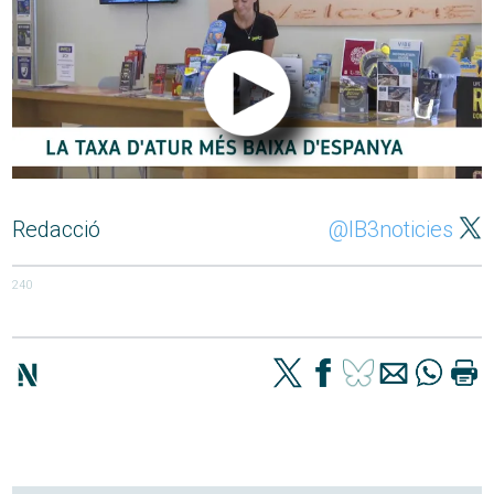
Redacció
@IB3noticies
240