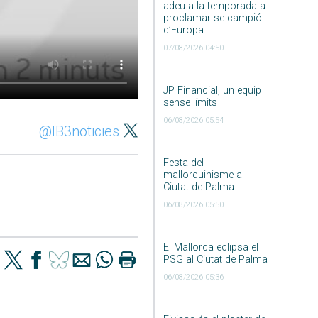
adeu a la temporada a
proclamar-se campió
d’Europa
07/08/2026 04:50
JP Financial, un equip
sense límits
06/08/2026 05:54
@IB3noticies
Festa del
mallorquinisme al
Ciutat de Palma
06/08/2026 05:50
El Mallorca eclipsa el
PSG al Ciutat de Palma
06/08/2026 05:36