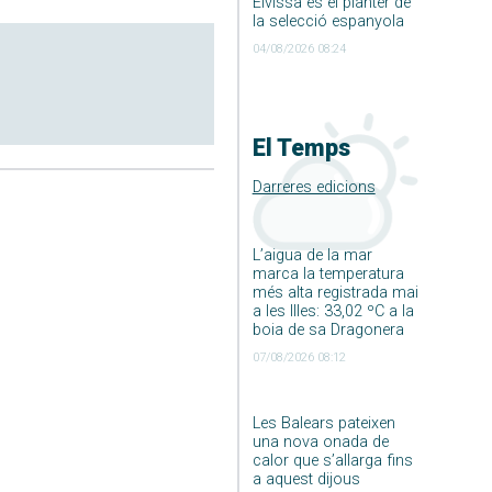
Eivissa és el planter de
la selecció espanyola
04/08/2026 08:24
El Temps
Darreres edicions
L’aigua de la mar
marca la temperatura
més alta registrada mai
a les Illes: 33,02 ºC a la
boia de sa Dragonera
07/08/2026 08:12
Les Balears pateixen
una nova onada de
calor que s’allarga fins
a aquest dijous