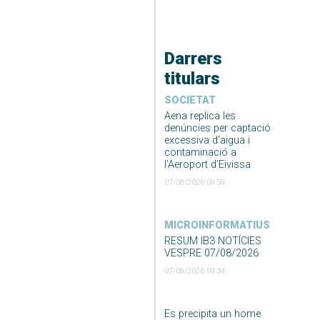
Darrers
titulars
SOCIETAT
Aena replica les
denúncies per captació
excessiva d’aigua i
contaminació a
l’Aeroport d’Eivissa
07/08/2026 09:59
MICROINFORMATIUS
RESUM IB3 NOTÍCIES
VESPRE 07/08/2026
07/08/2026 09:34
Es precipita un home