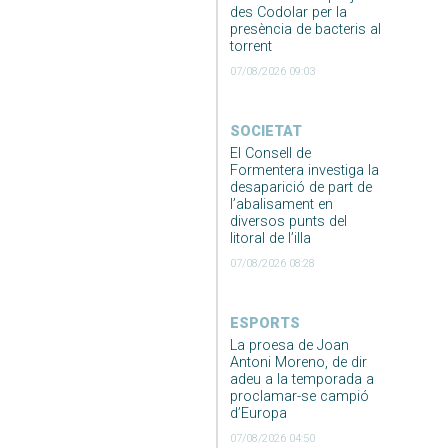
des Codolar per la
presència de bacteris al
torrent
07/08/2026 09:03
SOCIETAT
El Consell de
Formentera investiga la
desaparició de part de
l’abalisament en
diversos punts del
litoral de l’illa
07/08/2026 08:28
ESPORTS
La proesa de Joan
Antoni Moreno, de dir
adeu a la temporada a
proclamar-se campió
d’Europa
07/08/2026 04:50