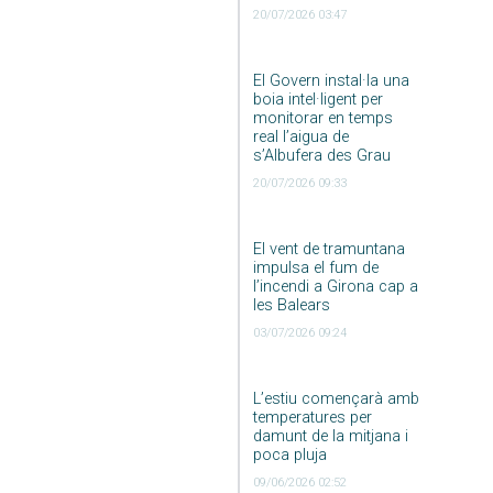
20/07/2026 03:47
El Govern instal·la una
boia intel·ligent per
monitorar en temps
real l’aigua de
s’Albufera des Grau
20/07/2026 09:33
El vent de tramuntana
impulsa el fum de
l’incendi a Girona cap a
les Balears
03/07/2026 09:24
L’estiu començarà amb
temperatures per
damunt de la mitjana i
poca pluja
09/06/2026 02:52