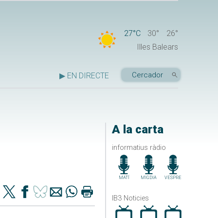
27°C
30°
26°
Illes Balears
▶ EN DIRECTE
A la carta
informatius ràdio
MATÍ
MIGDIA
VESPRE
IB3 Noticies