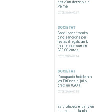
des d’un dotzè pis a
Palma
07/08/2026 09:27
SOCIETAT
Sant Josep tramita
cinc sancions per
festes il·legals amb
multes que sumen
800.00 euros
07/08/2026 09:14
SOCIETAT
L’ocupació hotelera a
les Pitiüses al juliol
creix un 0,90%
07/08/2026 09:15
Es prohibeix el bany en
una zona de la platja