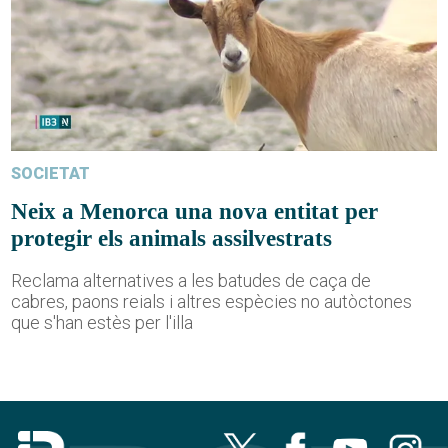
SOCIETAT
Neix a Menorca una nova entitat per
protegir els animals assilvestrats
Reclama alternatives a les batudes de caça de
cabres, paons reials i altres espècies no autòctones
que s'han estès per l'illa