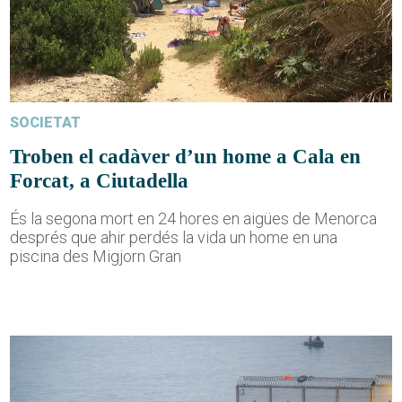
SOCIETAT
Troben el cadàver d’un home a Cala en
Forcat, a Ciutadella
És la segona mort en 24 hores en aigües de Menorca
després que ahir perdés la vida un home en una
piscina des Migjorn Gran