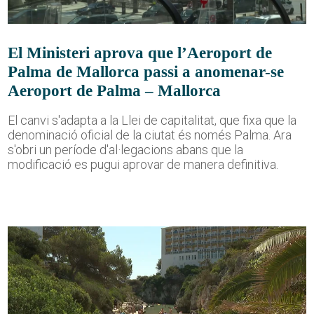
El Ministeri aprova que l’Aeroport de
Palma de Mallorca passi a anomenar-se
Aeroport de Palma – Mallorca
El canvi s'adapta a la Llei de capitalitat, que fixa que la
denominació oficial de la ciutat és només Palma. Ara
s'obri un període d'al·legacions abans que la
modificació es pugui aprovar de manera definitiva.