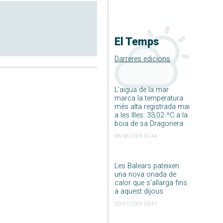
El Temps
Darreres edicions
L’aigua de la mar
marca la temperatura
més alta registrada mai
a les Illes: 33,02 ºC a la
boia de sa Dragonera
06/08/2026 02:44
Les Balears pateixen
una nova onada de
calor que s’allarga fins
a aquest dijous
20/07/2026 03:47