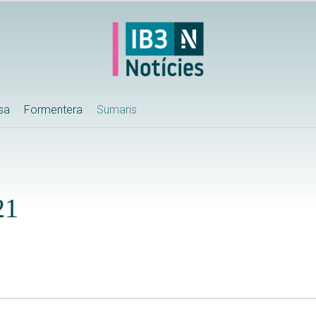
ssa
Formentera
Sumaris
21