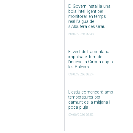
El Govern instal·la una
boia intel·ligent per
monitorar en temps
real l’aigua de
s’Albufera des Grau
20/07/2026 09:33
El vent de tramuntana
impulsa el fum de
l’incendi a Girona cap a
les Balears
03/07/2026 09:24
L’estiu començarà amb
temperatures per
damunt de la mitjana i
poca pluja
09/06/2026 02:52