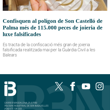
Confisquen al polígon de Son Castelló de
Palma més de 115.000 peces de joieria de
luxe falsificades
Es tracta de la confiscació més gran de joieria
falsificada realitzada mai per la Guàrdia Civil a les
Balears
CARRER MAGDALENA, 21, 07180
POLÍGON INDUSTRIAL DE SON BUGADELLES
(+34) 971 139 333