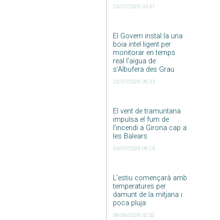
20/07/2026 03:47
El Govern instal·la una
boia intel·ligent per
monitorar en temps
real l’aigua de
s’Albufera des Grau
20/07/2026 09:33
El vent de tramuntana
impulsa el fum de
l’incendi a Girona cap a
les Balears
03/07/2026 09:24
L’estiu començarà amb
temperatures per
damunt de la mitjana i
poca pluja
09/06/2026 02:52