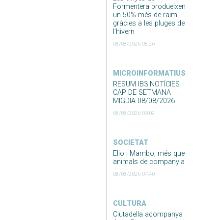
Formentera produeixen
un 50% més de raïm
gràcies a les pluges de
l’hivern
08/08/2026 08:26
MICROINFORMATIUS
RESUM IB3 NOTÍCIES
CAP DE SETMANA
MIGDIA 08/08/2026
08/08/2026 03:09
SOCIETAT
Elio i Mambo, més que
animals de companyia
08/08/2026 07:40
CULTURA
Ciutadella acompanya