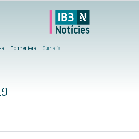
ssa
Formentera
Sumaris
19