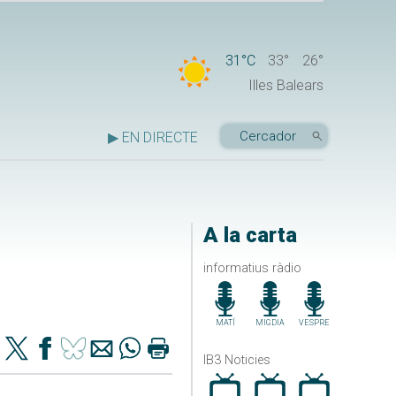
31°C
33°
26°
Illes Balears
▶ EN DIRECTE
A la carta
informatius ràdio
MATÍ
MIGDIA
VESPRE
IB3 Noticies