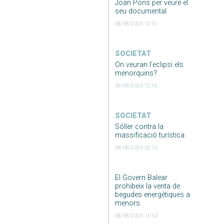
Joan Pons per veure el
seu documental
08/08/2026 12:51
SOCIETAT
On veuran l’eclipsi els
menorquins?
08/08/2026 12:55
SOCIETAT
Sóller contra la
massificació turística
08/08/2026 02:15
El Govern Balear
prohibeix la venta de
begudes energètiques a
menors
08/08/2026 10:53