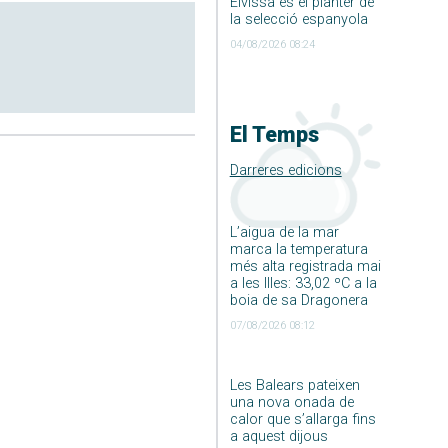
Eivissa és el planter de
la selecció espanyola
04/08/2026 08:24
El Temps
Darreres edicions
L’aigua de la mar
marca la temperatura
més alta registrada mai
a les Illes: 33,02 ºC a la
boia de sa Dragonera
07/08/2026 08:12
Les Balears pateixen
una nova onada de
calor que s’allarga fins
a aquest dijous