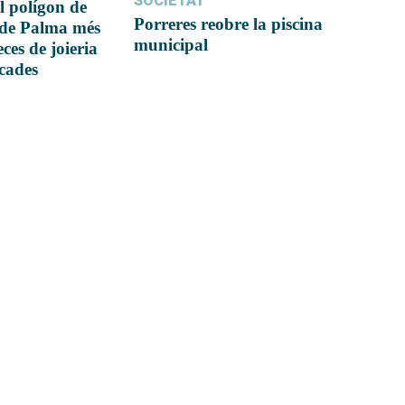
SOCIETAT
l polígon de
Porreres reobre la piscina
 de Palma més
municipal
ces de joieria
icades