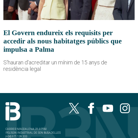
El Govern endureix els requisits per
accedir als nous habitatges públics que
impulsa a Palma
S'hauran d'acreditar un mínim de 15 anys de
residència legal
CARRER MAGDALENA, 21, 07180
POLÍGON INDUSTRIAL DE SON BUGADELLES
(+34) 971 139 333