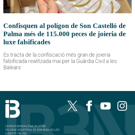
Confisquen al polígon de Son Castelló de
Palma més de 115.000 peces de joieria de
luxe falsificades
Es tracta de la confiscació més gran de joieria
falsificada realitzada mai per la Guàrdia Civil a les
Balears
CARRER MAGDALENA, 21, 07180
POLÍGON INDUSTRIAL DE SON BUGADELLES
(+34) 971 139 333