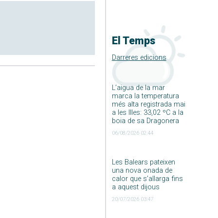
El Temps
Darreres edicions
L’aigua de la mar
marca la temperatura
més alta registrada mai
a les Illes: 33,02 ºC a la
boia de sa Dragonera
06/08/2026 02:44
Les Balears pateixen
una nova onada de
calor que s’allarga fins
a aquest dijous
20/07/2026 03:47