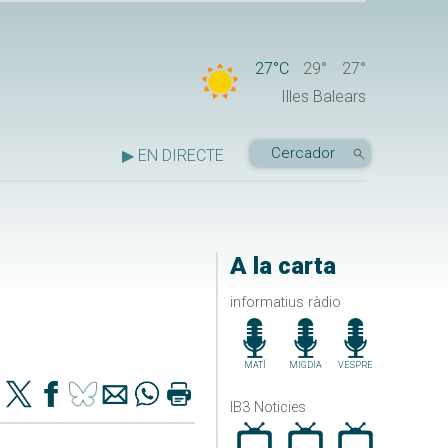
27°C
29°
27°
Illes Balears
▶ EN DIRECTE
A la carta
informatius ràdio
MATÍ
MIGDIA
VESPRE
IB3 Noticies