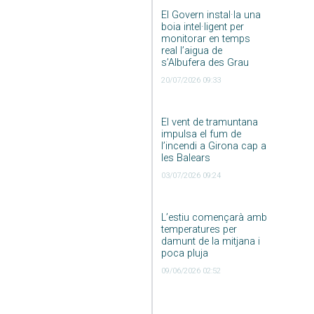
El Govern instal·la una
boia intel·ligent per
monitorar en temps
real l’aigua de
s’Albufera des Grau
20/07/2026 09:33
El vent de tramuntana
impulsa el fum de
l’incendi a Girona cap a
les Balears
03/07/2026 09:24
L’estiu començarà amb
temperatures per
damunt de la mitjana i
poca pluja
09/06/2026 02:52