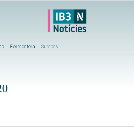
ssa
Formentera
Sumaris
20