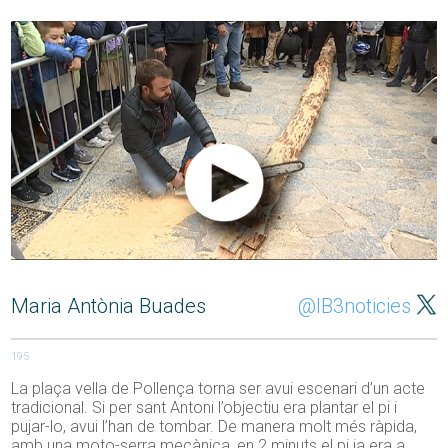
Maria Antònia Buades
@IB3noticies
195
La plaça vella de Pollença torna ser avui escenari d’un acte
tradicional. Si per sant Antoni l’objectiu era plantar el pi i
pujar-lo, avui l’han de tombar. De manera molt més ràpida,
amb una moto-serra mecànica, en 2 minuts el pi ja era a