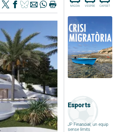
MIGDIA
VESPRE
CAP.SET
Esports
JP Financial, un equip
sense límits