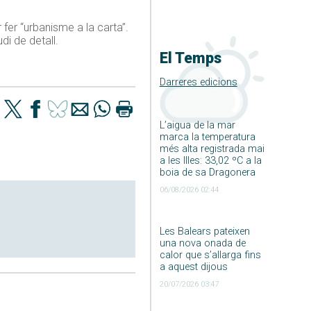
 fer “urbanisme a la carta”.
di de detall.
El Temps
Darreres edicions
L’aigua de la mar
marca la temperatura
més alta registrada mai
a les Illes: 33,02 ºC a la
boia de sa Dragonera
06/08/2026 02:44
Les Balears pateixen
una nova onada de
calor que s’allarga fins
a aquest dijous
20/07/2026 03:47