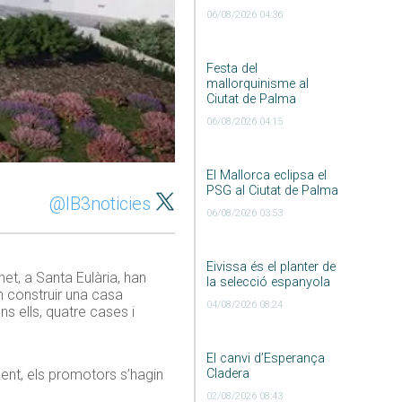
06/08/2026 04:36
Festa del
mallorquinisme al
Ciutat de Palma
06/08/2026 04:15
El Mallorca eclipsa el
PSG al Ciutat de Palma
@IB3noticies
06/08/2026 03:53
Eivissa és el planter de
et, a Santa Eulària, han
la selecció espanyola
en construir una casa
04/08/2026 08:24
ns ells, quatre cases i
El canvi d’Esperança
ment, els promotors s’hagin
Cladera
02/08/2026 08:43