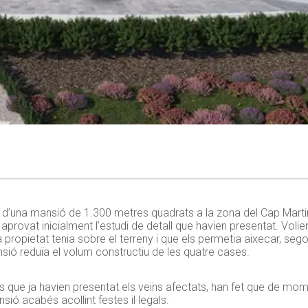
rs d’una mansió de 1.300 metres quadrats a la zona del Cap Martin
a aprovat inicialment l’estudi de detall que havien presentat. Voli
a propietat tenia sobre el terreny i que els permetia aixecar, sego
sió reduïa el volum constructiu de les quatre cases.
ons que ja havien presentat els veïns afectats, han fet que de mo
sió acabés acollint festes il·legals.