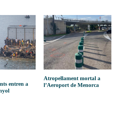
Atropellament mortal a
nts entren a
l’Aeroport de Menorca
anyol