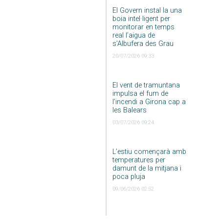
El Govern instal·la una
boia intel·ligent per
monitorar en temps
real l’aigua de
s’Albufera des Grau
20/07/2026 09:33
El vent de tramuntana
impulsa el fum de
l’incendi a Girona cap a
les Balears
03/07/2026 09:24
L’estiu començarà amb
temperatures per
damunt de la mitjana i
poca pluja
09/06/2026 02:52