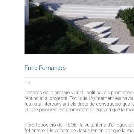
Enric Fernández
304
Després de la pressió veïnal i política, els promoto
renunciat al projecte. Tot i que l’Ajuntament els havi
futurista intercanviant els drets de construcció que l
quatre piscines. Els promotors al·legaven que la man
Però l’oposició del PSOE i la vuitantena d’al·legaci
fet enrere. Els veïnats de Jesús tenien por que la man