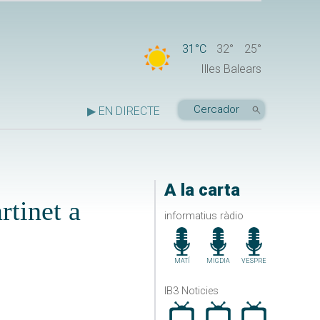
31°C
32°
25°
Illes Balears
▶ EN DIRECTE
A la carta
rtinet a
informatius ràdio
MATÍ
MIGDIA
VESPRE
IB3 Noticies