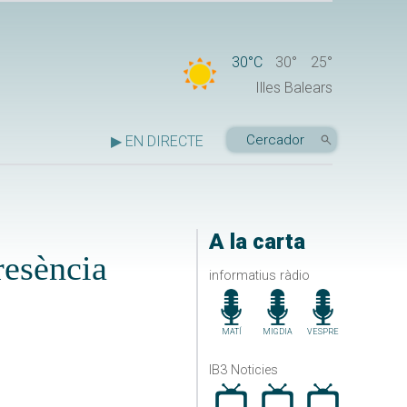
30°C
30°
25°
Illes Balears
▶ EN DIRECTE
A la carta
resència
informatius ràdio
MATÍ
MIGDIA
VESPRE
IB3 Noticies