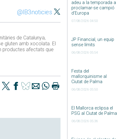
adeu a la temporada a
proclamar-se campió
@IB3noticies
d’Europa
07/08/2026 04:50
nitàries de Catalunya,
JP Financial, un equip
e gluten amb xocolata. El
sense límits
uin productes afectats que
06/08/2026 05:54
Festa del
mallorquinisme al
Ciutat de Palma
06/08/2026 05:50
El Mallorca eclipsa el
PSG al Ciutat de Palma
06/08/2026 05:36