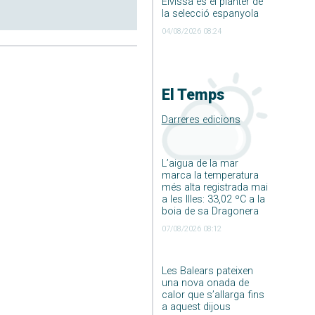
Eivissa és el planter de
la selecció espanyola
04/08/2026 08:24
El Temps
Darreres edicions
L’aigua de la mar
marca la temperatura
més alta registrada mai
a les Illes: 33,02 ºC a la
boia de sa Dragonera
07/08/2026 08:12
Les Balears pateixen
una nova onada de
calor que s’allarga fins
a aquest dijous