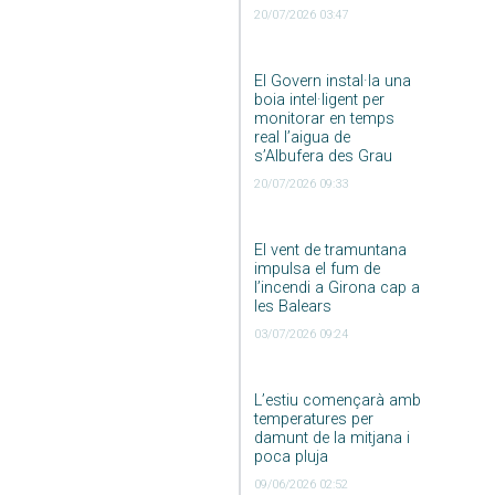
20/07/2026 03:47
El Govern instal·la una
boia intel·ligent per
monitorar en temps
real l’aigua de
s’Albufera des Grau
20/07/2026 09:33
El vent de tramuntana
impulsa el fum de
l’incendi a Girona cap a
les Balears
03/07/2026 09:24
L’estiu començarà amb
temperatures per
damunt de la mitjana i
poca pluja
09/06/2026 02:52