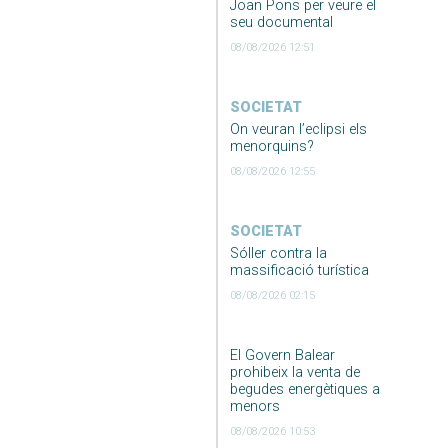
Joan Pons per veure el
seu documental
08/08/2026 12:51
SOCIETAT
On veuran l’eclipsi els
menorquins?
08/08/2026 12:55
SOCIETAT
Sóller contra la
massificació turística
08/08/2026 02:15
El Govern Balear
prohibeix la venta de
begudes energètiques a
menors
08/08/2026 10:53