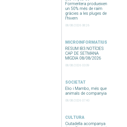
Formentera produeixen
un 50% més de raïm
gràcies a les pluges de
l’hivern
08/08/2026 08:26
MICROINFORMATIUS
RESUM IB3 NOTÍCIES
CAP DE SETMANA
MIGDIA 08/08/2026
08/08/2026 03:09
SOCIETAT
Elio i Mambo, més que
animals de companyia
08/08/2026 07:40
CULTURA
Ciutadella acompanya