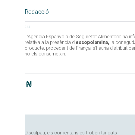
Redacció
244
L’Agència Espanyola de Seguretat Alimentària ha infor
relativa a la presència d’
escopolamina,
la conegud
producte, procedent de França, s’hauria distribuït pe
no els consumeixin.
Disculpau, els comentaris es troben tancats