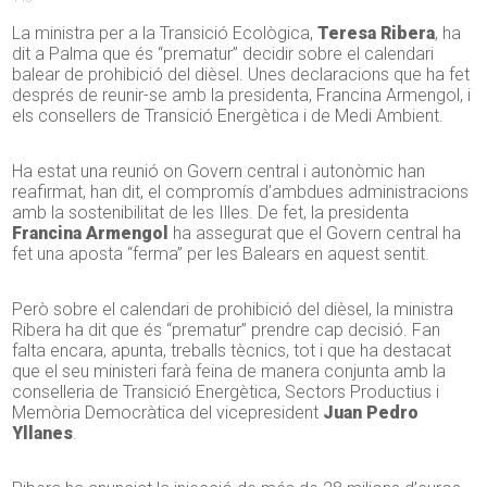
La ministra per a la Transició Ecològica,
Teresa Ribera
, ha
dit a Palma que és “prematur” decidir sobre el calendari
balear de prohibició del dièsel. Unes declaracions que ha fet
després de reunir-se amb la presidenta, Francina Armengol, i
els consellers de Transició Energètica i de Medi Ambient.
Ha estat una reunió on Govern central i autonòmic han
reafirmat, han dit, el compromís d’ambdues administracions
amb la sostenibilitat de les Illes. De fet, la presidenta
Francina Armengol
ha assegurat que el Govern central ha
fet una aposta “ferma” per les Balears en aquest sentit.
Però sobre el calendari de prohibició del dièsel, la ministra
Ribera ha dit que és “prematur” prendre cap decisió. Fan
falta encara, apunta, treballs tècnics, tot i que ha destacat
que el seu ministeri farà feina de manera conjunta amb la
conselleria de Transició Energètica, Sectors Productius i
Memòria Democràtica del vicepresident
Juan Pedro
Yllanes
.