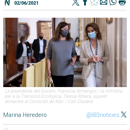
02/06/2021
La presidenta del Govern, Francina Armengol, i la ministra
per a la Transició Ecològica, Teresa Ribera, aquest
dimecres al Consolat de Mar. / Cati Cladera
Marina Heredero
@IB3noticies
145