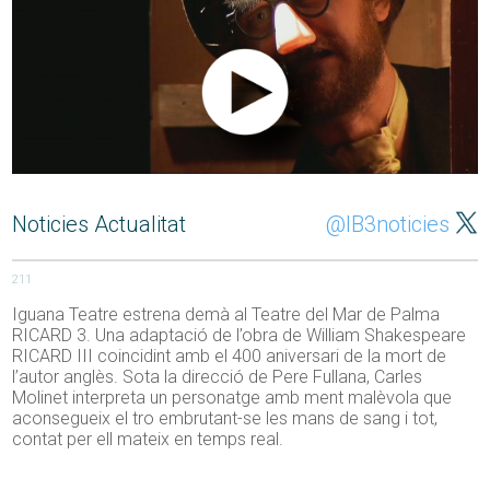
Noticies Actualitat
@IB3noticies
211
Iguana Teatre estrena demà al Teatre del Mar de Palma
RICARD 3. Una adaptació de l’obra de William Shakespeare
RICARD III coincidint amb el 400 aniversari de la mort de
l’autor anglès. Sota la direcció de Pere Fullana, Carles
Molinet interpreta un personatge amb ment malèvola que
aconsegueix el tro embrutant-se les mans de sang i tot,
contat per ell mateix en temps real.