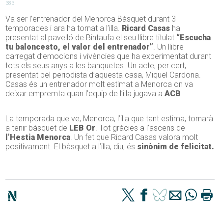
383
Va ser l’entrenador del Menorca Bàsquet durant 3
temporades i ara ha tornat a l’illa.
Ricard Casas
ha
presentat al pavelló de Bintaufa el seu llibre titulat
“Escucha
tu baloncesto, el valor del entrenador”
. Un llibre
carregat d’emocions i vivències que ha experimentat durant
tots els seus anys a les banquetes. Un acte, per cert,
presentat pel periodista d’aquesta casa, Miquel Cardona.
Casas és un entrenador molt estimat a Menorca on va
deixar empremta quan l’equip de l’illa jugava a
ACB
.
La temporada que ve, Menorca, l’illa que tant estima, tornarà
a tenir bàsquet de
LEB Or
. Tot gràcies a l’ascens de
l’Hestia Menorca
. Un fet que Ricard Casas valora molt
positivament. El bàsquet a l’illa, diu, és
sinònim de felicitat.