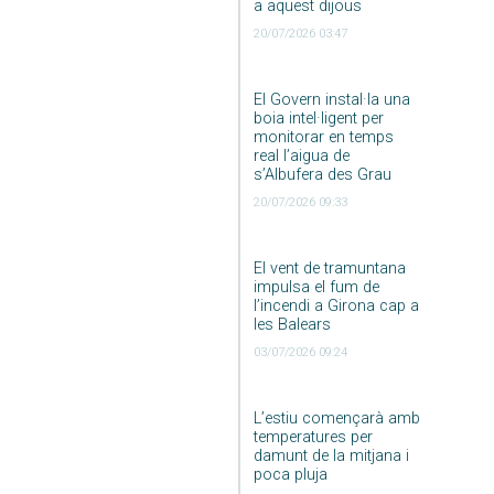
a aquest dijous
20/07/2026 03:47
El Govern instal·la una
boia intel·ligent per
monitorar en temps
real l’aigua de
s’Albufera des Grau
20/07/2026 09:33
El vent de tramuntana
impulsa el fum de
l’incendi a Girona cap a
les Balears
03/07/2026 09:24
L’estiu començarà amb
temperatures per
damunt de la mitjana i
poca pluja