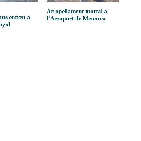
Atropellament mortal a
nts entren a
l’Aeroport de Menorca
anyol