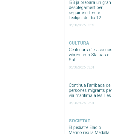
IB3 ja prepara un gran
desplegament per
seguir en directe
l’eclipsi de dia 12
06/08/2026 03:02
CULTURA
Centenars d’eivissencs
vibren amb Statuas d
Sal
06/08/2026 03:01
Continua l’arribada de
persones migrants per
via marítima a les Illes
06/08/2026 03:01
SOCIETAT
El pediatre Eladio
Merino rep la Medalla