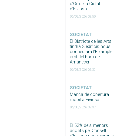
d’Or de la Ciutat
d’Eivissa
06/08/2026 02:50
SOCIETAT
El Districte de les Arts
tindrà 3 edificis nous i
connectarà l’Eixample
amb lel barri del
Amanecer
06/08/2026 02:39
SOCIETAT
Manca de cobertura
mòbil a Eivissa
06/08/2026 02:37
El 53% dels menors
acollits pel Consell
d’Eivissa són migrants