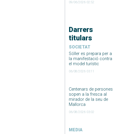
09/06/2026 02:52
Darrers
titulars
SOCIETAT
Sóller es prepara per a
la manifestació contra
el model turístic
06/08/2026 03:11
Centenars de persones
sopen a la fresca al
mirador de la seu de
Mallorca
06/08/2026 03:02
MEDIA