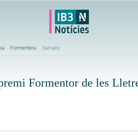
ssa
Formentera
Sumaris
premi Formentor de les Lletr