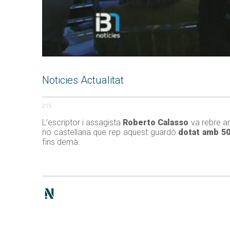
Noticies Actualitat
215
L’escriptor i assagista
Roberto Calasso
va rebre ani
no castellana que rep aquest guardó
dotat amb 50
fins demà.