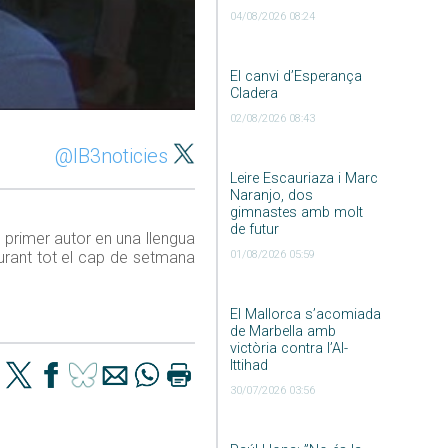
04/08/2026 08:24
El canvi d’Esperança
Cladera
02/08/2026 08:43
@IB3noticies
Leire Escauriaza i Marc
Naranjo, dos
gimnastes amb molt
de futur
el primer autor en una llengua
durant tot el cap de setmana
01/08/2026 05:59
El Mallorca s’acomiada
de Marbella amb
victòria contra l’Al-
Ittihad
30/07/2026 03:56