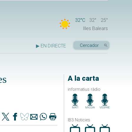
32°C
32°
25°
Illes Balears
▶ EN DIRECTE
es
A la carta
informatius ràdio
MATÍ
MIGDIA
VESPRE
IB3 Noticies