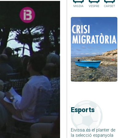
MIGDIA
VESPRE
CAP.SET
Esports
Eivissa és el planter de
la selecció espanyola