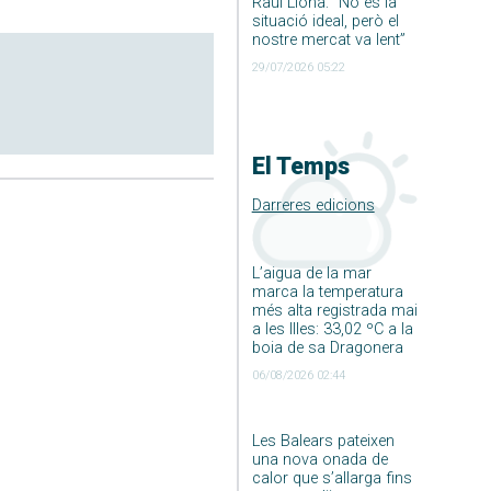
Raúl Llona: ”No és la
situació ideal, però el
nostre mercat va lent”
29/07/2026 05:22
El Temps
Darreres edicions
L’aigua de la mar
marca la temperatura
més alta registrada mai
a les Illes: 33,02 ºC a la
boia de sa Dragonera
06/08/2026 02:44
Les Balears pateixen
una nova onada de
calor que s’allarga fins