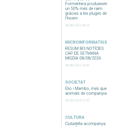
Formentera produeixen
un 50% més de raïm
gràcies a les pluges de
l’hivern
08/08/2026 08:26
MICROINFORMATIUS
RESUM IB3 NOTÍCIES
CAP DE SETMANA
MIGDIA 08/08/2026
08/08/2026 03:09
SOCIETAT
Elio i Mambo, més que
animals de companyia
08/08/2026 07:40
CULTURA
Ciutadella acompanya