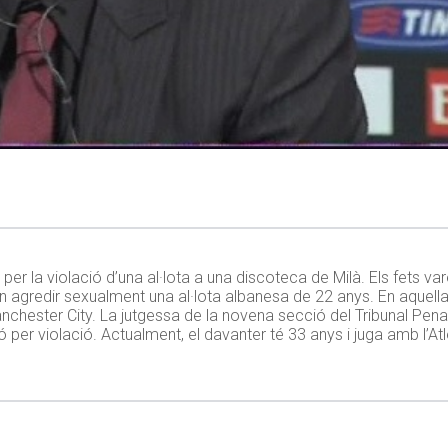
r la violació d’una al·lota a una discoteca de Milà. Els fets va
 agredir sexualment una al·lota albanesa de 22 anys. En aquella 
nchester City. La jutgessa de la novena secció del Tribunal Penal
er violació. Actualment, el davanter té 33 anys i juga amb l’Atlé