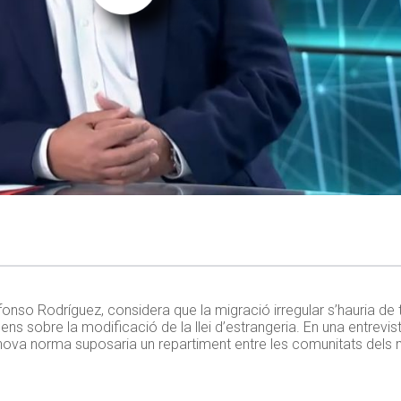
Alfonso Rodríguez, considera que la migració irregular s’hauria d
ns sobre la modificació de la llei d’estrangeria. En una entrevist
a nova norma suposaria un repartiment entre les comunitats dels