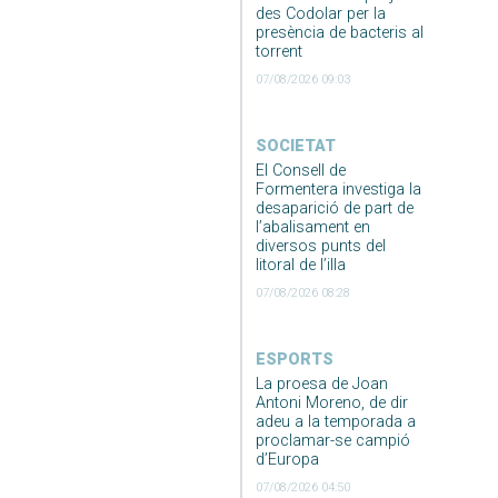
des Codolar per la
presència de bacteris al
torrent
07/08/2026 09:03
SOCIETAT
El Consell de
Formentera investiga la
desaparició de part de
l’abalisament en
diversos punts del
litoral de l’illa
07/08/2026 08:28
ESPORTS
La proesa de Joan
Antoni Moreno, de dir
adeu a la temporada a
proclamar-se campió
d’Europa
07/08/2026 04:50