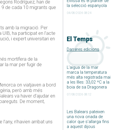
Eivissa és el planter de
 Segons Rodríguez, han de
la selecció espanyola
: 9 de cada 10 migrants que
04/08/2026 08:24
nats amb la migració. Per
UIB, ha participat en l’acte
El Temps
ció, i expert universitari en
Darreres edicions
més mortífera de la
ar la mar per fugir de
L’aigua de la mar
marca la temperatura
més alta registrada mai
a les Illes: 33,02 ºC a la
Menorca on viatjaven a bord
boia de sa Dragonera
’Algèria, però amb més
07/08/2026 08:12
alears va haver d’ajudar en
esapareguts. De moment,
Les Balears pateixen
una nova onada de
l’any, n’havien arribat uns
calor que s’allarga fins
a aquest dijous