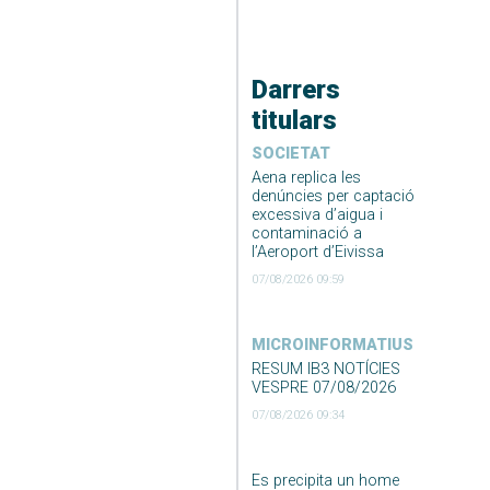
Darrers
titulars
SOCIETAT
Aena replica les
denúncies per captació
excessiva d’aigua i
contaminació a
l’Aeroport d’Eivissa
07/08/2026 09:59
MICROINFORMATIUS
RESUM IB3 NOTÍCIES
VESPRE 07/08/2026
07/08/2026 09:34
Es precipita un home