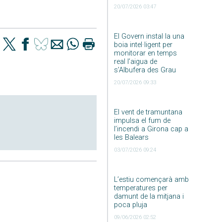
20/07/2026 03:47
El Govern instal·la una
boia intel·ligent per
monitorar en temps
real l’aigua de
s’Albufera des Grau
20/07/2026 09:33
El vent de tramuntana
impulsa el fum de
l’incendi a Girona cap a
les Balears
03/07/2026 09:24
L’estiu començarà amb
temperatures per
damunt de la mitjana i
poca pluja
09/06/2026 02:52