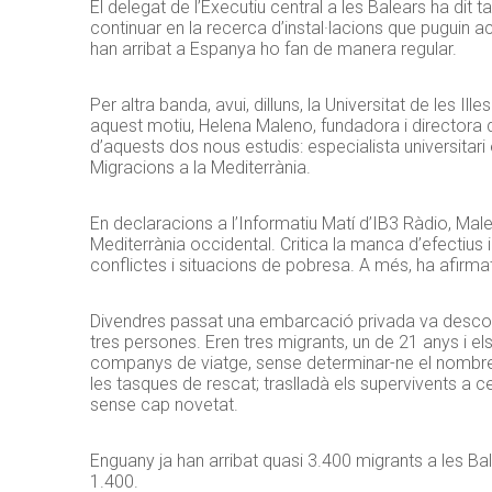
El delegat de l’Executiu central a les Balears ha di
continuar en la recerca d’instal·lacions que pugui
han arribat a Espanya ho fan de manera regular.
Per altra banda, avui, dilluns, la Universitat de les 
aquest motiu, Helena Maleno, fundadora i directora d
d’aquests dos nous estudis: especialista universitari 
Migracions a la Mediterrània.
En declaracions a l’Informatiu Matí d’IB3 Ràdio, Mal
Mediterrània occidental. Critica la manca d’efectius 
conflictes i situacions de pobresa. A més, ha afirma
Divendres passat una embarcació privada va descobr
tres persones. Eren tres migrants, un de 21 anys i el
companys de viatge, sense determinar-ne el nombre, 
les tasques de rescat; traslladà els supervivents a 
sense cap novetat.
Enguany ja han arribat quasi 3.400 migrants a les Bal
1.400.