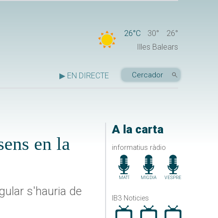
26°C
30°
26°
Illes Balears
▶ EN DIRECTE
A la carta
sens en la
informatius ràdio
MATÍ
MIGDIA
VESPRE
gular s'hauria de
IB3 Noticies