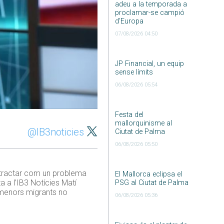
adeu a la temporada a
proclamar-se campió
d’Europa
07/08/2026 04:50
JP Financial, un equip
sense límits
06/08/2026 05:54
Festa del
mallorquinisme al
@IB3noticies
Ciutat de Palma
06/08/2026 05:50
e tractar com un problema
El Mallorca eclipsa el
a a l’IB3 Notícies Matí
PSG al Ciutat de Palma
 menors migrants no
06/08/2026 05:36