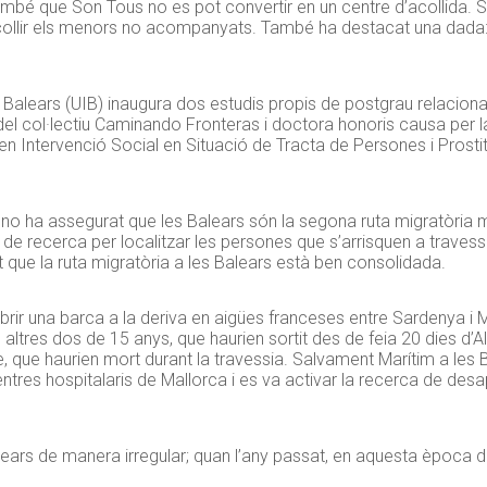
t també que Son Tous no es pot convertir en un centre d’acollida.
n acollir els menors no acompanyats. També ha destacat una dada
Illes Balears (UIB) inaugura dos estudis propis de postgrau relacio
el col·lectiu Caminando Fronteras i doctora honoris causa per la 
en Intervenció Social en Situació de Tracta de Persones i Prostitu
eno ha assegurat que les Balears són la segona ruta migratòria 
i de recerca per localitzar les persones que s’arrisquen a travess
t que la ruta migratòria a les Balears està ben consolidada.
ir una barca a la deriva en aigües franceses entre Sardenya i 
s altres dos de 15 anys, que haurien sortit des de feia 20 dies d
que haurien mort durant la travessia. Salvament Marítim a les B
centres hospitalaris de Mallorca i es va activar la recerca de d
ears de manera irregular; quan l’any passat, en aquesta època de 