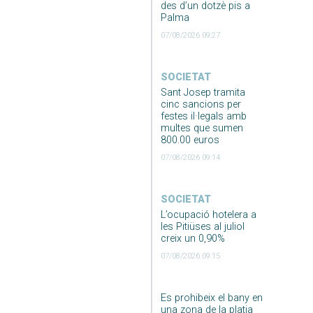
des d’un dotzè pis a
Palma
07/08/2026 09:27
SOCIETAT
Sant Josep tramita
cinc sancions per
festes il·legals amb
multes que sumen
800.00 euros
07/08/2026 09:14
SOCIETAT
L’ocupació hotelera a
les Pitiüses al juliol
creix un 0,90%
07/08/2026 09:15
Es prohibeix el bany en
una zona de la platja