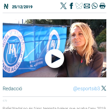
25/12/2019
Redacció
@esportsib3
679
Rafel Nadal no és l’únic tennista balear que acaba l’any 2019