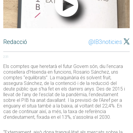
Redacció
@IB3noticies
231
Els comptes que heretarà el futur Govern són, diu l’encara
consellera d’Hisenda en funcions, Rosario Sánchez, uns
comptes “equilibrats”. La maquinària és solvent fruit,
assegura Sánchez, de la contenció i de la reducció del
deute públic que s’ha fet en els darrers anys. Des de 2015 i
llevat de l’any de l’esclat de la pandèmia, l’endeutament
sobre el PIB ha anat davallant. I la previsió de l’Airef per a
enguany el situa també a la baixa, al voltant del 22,4%. En
cas de continuar així, a més, la taxa de referència
d’endeutament, fixada en el 13%, s’assoliria el 2030.
“Externament, això dona tranquil·litat als mercats sobre la