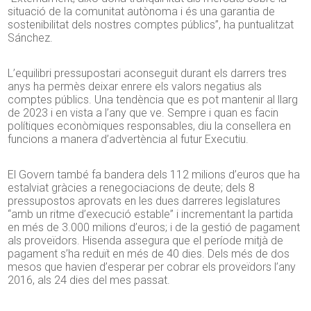
situació de la comunitat autònoma i és una garantia de
sostenibilitat dels nostres comptes públics”, ha puntualitzat
Sánchez.
L’equilibri pressupostari aconseguit durant els darrers tres
anys ha permès deixar enrere els valors negatius als
comptes públics. Una tendència que es pot mantenir al llarg
de 2023 i en vista a l’any que ve. Sempre i quan es facin
polítiques econòmiques responsables, diu la consellera en
funcions a manera d’advertència al futur Executiu.
El Govern també fa bandera dels 112 milions d’euros que ha
estalviat gràcies a renegociacions de deute; dels 8
pressupostos aprovats en les dues darreres legislatures
“amb un ritme d’execució estable” i incrementant la partida
en més de 3.000 milions d’euros; i de la gestió de pagament
als proveïdors. Hisenda assegura que el període mitjà de
pagament s’ha reduït en més de 40 dies. Dels més de dos
mesos que havien d’esperar per cobrar els proveïdors l’any
2016, als 24 dies del mes passat.