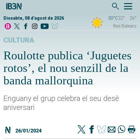
Dissabte, 08 d'agost de 2026
30°C
32°
26°
Illes Balears
CULTURA
Roulotte publica ‘Juguetes
rotos’, el nou senzill de la
banda mallorquina
Enguany el grup celebra el seu desè
aniversari
26/01/2024