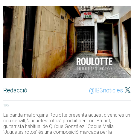
Redacció
@IB3noticies
195
La banda mallorquina Roulotte presenta aquest divendres un
nou senzill, ‘Juguetes rotos’, produït per Toni Brunet,
guitarrista habitual de Quique González i Coque Malla.
‘Juguetes rotos’ és una composició marcada per la