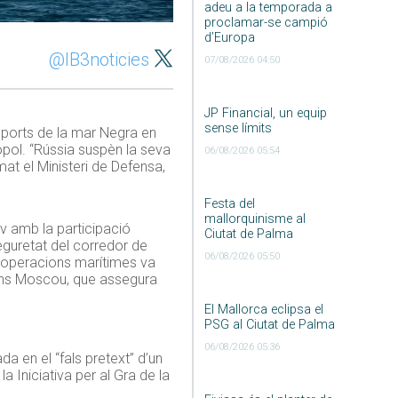
adeu a la temporada a
proclamar-se campió
d’Europa
@IB3noticies
07/08/2026 04:50
JP Financial, un equip
sense límits
s ports de la mar Negra en
òpol. “Rússia suspèn la seva
06/08/2026 05:54
mat el Ministeri de Defensa,
Festa del
mallorquinisme al
iv amb la participació
Ciutat de Palma
eguretat del corredor de
06/08/2026 05:50
 d’operacions marítimes va
egons Moscou, que assegura
El Mallorca eclipsa el
PSG al Ciutat de Palma
06/08/2026 05:36
a en el “fals pretext” d’un
a Iniciativa per al Gra de la