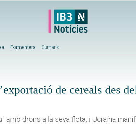
ssa
Formentera
Sumaris
’exportació de cereals des de
" amb drons a la seva flota, i Ucraïna mani