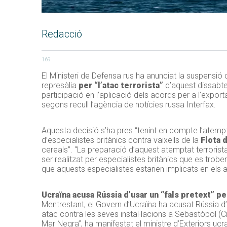
Redacció
169
El Ministeri de Defensa rus ha anunciat la suspensió
represàlia
per “l’atac terrorista”
d’aquest dissabte
participació en l’aplicació dels acords per a l’expor
segons recull l’agència de notícies russa Interfax.
Aquesta decisió s’ha pres “tenint en compte l’atempt
d’especialistes britànics contra vaixells de la
Flota 
cereals”. “La preparació d’aquest atemptat terrorist
ser realitzat per especialistes britànics que es trob
que aquests especialistes estarien implicats en els
Ucraïna acusa Rússia d’usar un “fals pretext” pe
Mentrestant, el Govern d’Ucraïna ha acusat Rússia d’
atac contra les seves instal·lacions a Sebastòpol (Cri
Mar Negra”, ha manifestat el ministre d’Exteriors ucr