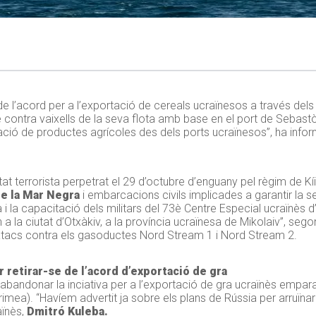
 de l’acord per a l’exportació de cereals ucraïnesos a través del
 contra vaixells de la seva flota amb base en el port de Sebast
tació de productes agrícoles des dels ports ucraïnesos”, ha infor
at terrorista perpetrat el 29 d’octubre d’enguany pel règim de Kí
de la Mar Negra
i embarcacions civils implicades a garantir la s
a i la capacitació dels militars del 73è Centre Especial ucraïnès
en a la ciutat d’Otxàkiv, a la província ucraïnesa de Mikolaiv”, s
 atacs contra els gasoductes Nord Stream 1 i Nord Stream 2.
r retirar-se de l’acord d’exportació de gra
abandonar la inciativa per a l’exportació de gra ucraïnès emparad
mea). “Havíem advertit ja sobre els plans de Rússia per arruïnar l
aïnès,
Dmitró Kuleba.