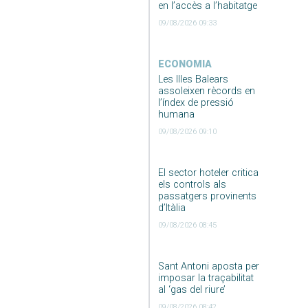
en l’accès a l’habitatge
09/08/2026 09:33
ECONOMIA
Les Illes Balears
assoleixen rècords en
l’índex de pressió
humana
09/08/2026 09:10
El sector hoteler critica
els controls als
passatgers provinents
d’Itàlia
09/08/2026 08:45
Sant Antoni aposta per
imposar la traçabilitat
al ‘gas del riure’
09/08/2026 08:42