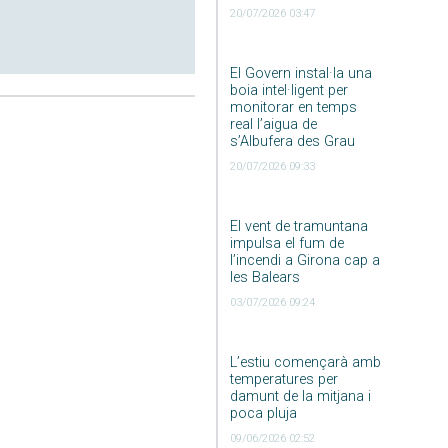
20/07/2026 03:47
El Govern instal·la una
boia intel·ligent per
monitorar en temps
real l’aigua de
s’Albufera des Grau
20/07/2026 09:33
El vent de tramuntana
impulsa el fum de
l’incendi a Girona cap a
les Balears
03/07/2026 09:24
L’estiu començarà amb
temperatures per
damunt de la mitjana i
poca pluja
09/06/2026 02:52