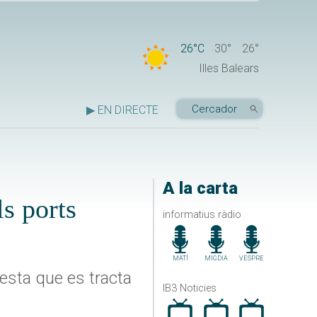
26°C
30°
26°
Illes Balears
▶ EN DIRECTE
A la carta
ls ports
informatius ràdio
MATÍ
MIGDIA
VESPRE
festa que es tracta
IB3 Noticies