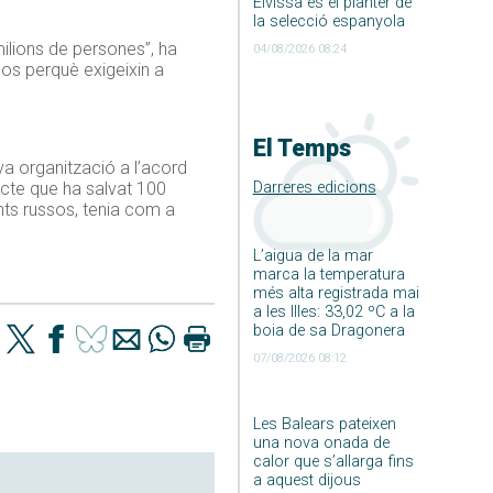
Eivissa és el planter de
la selecció espanyola
milions de persones”, ha
04/08/2026 08:24
sos perquè exigeixin a
El Temps
eva organització a l’acord
Darreres edicions
pacte que ha salvat 100
nts russos, tenia com a
L’aigua de la mar
marca la temperatura
més alta registrada mai
a les Illes: 33,02 ºC a la
boia de sa Dragonera
07/08/2026 08:12
Les Balears pateixen
una nova onada de
calor que s’allarga fins
a aquest dijous