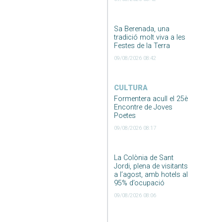
Sa Berenada, una
tradició molt viva a les
Festes de la Terra
09/08/2026 08:42
CULTURA
Formentera acull el 25è
Encontre de Joves
Poetes
09/08/2026 08:17
La Colònia de Sant
Jordi, plena de visitants
a l’agost, amb hotels al
95% d’ocupació
09/08/2026 08:06