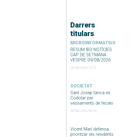
Darrers
titulars
MICROINFORMATIUS
RESUM IB3 NOTÍCIES
CAP DE SETMANA
VESPRE 09/08/2026
09/08/2026 10:16
SOCIETAT
Sant Josep tanca es
Codolar per
vessaments de fecals
09/08/2026 09:43
Vicent Marí defensa
prioritzar els residents