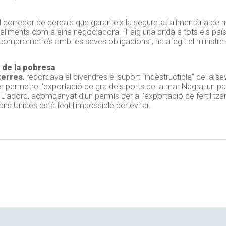
l corredor de cereals que garanteix la seguretat alimentària de 
aliments com a eina negociadora. “Faig una crida a tots els paï
 a comprometre’s amb les seves obligacions”, ha afegit el ministre.
 de la pobresa
terres
, recordava el divendres el suport “indestructible” de la s
 per permetre l’exportació de gra dels ports de la mar Negra, un 
L’acord, acompanyat d’un permís per a l’exportació de fertilitza
ons Unides està fent l’impossible per evitar.