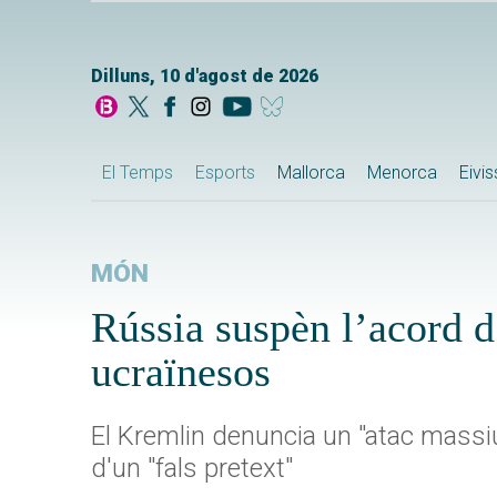
Dilluns, 10 d'agost de 2026
El Temps
Esports
Mallorca
Menorca
Eivi
MÓN
Rússia suspèn l’acord d
ucraïnesos
El Kremlin denuncia un "atac massiu
d'un "fals pretext"