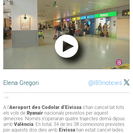
Elena Gregori
@IB3noticies
149
A l’
Aeroport des Codolar
d’Eivissa
s’han cancel·lat tots
els vols de
Ryanair
nacionals previstos per aquest
dimecres. Només s’operaran quatre trajectes demà dijous
amb
València
. En total, 34 de les 38 connexions previstes
per aquests dos dies amb
Eivissa
han estat cancel·lades.