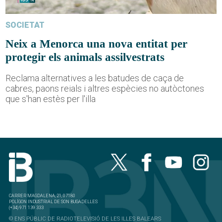
SOCIETAT
Neix a Menorca una nova entitat per
protegir els animals assilvestrats
Reclama alternatives a les batudes de caça de
cabres, paons reials i altres espècies no autòctones
que s'han estès per l'illa
CARRER MAGDALENA, 21, 07180
POLÍGON INDUSTRIAL DE SON BUGADELLES
(+34) 971 139 333
© ENS PÚBLIC DE RADIOTELEVISIÓ DE LES ILLES BALEARS