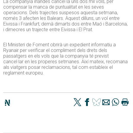
La companyia irlandes cancel·la uns dos mil vols, per
compensar la manca de puntualitat en les seves
operacions. Dels trajectes suspesos aquesta setmana,
només 3 afecten les Balears. Aquest dilluns, un vol entre
Eivissa i Frankfurt; demà dimarts dos entre Maó i Barcelona,
i dimecres un trajecte entre Eivissa i El Prat.
El Ministeri de Foment obrirà un expedient informatiu a
Ryanair per verificar el compliment dels drets dels
passatgers en els vols que la companyia té previst
cancel·lar en les properes setmanes. Així mateix, recomana
als viatgers posar reclamacions, tal com estableix el
reglament europeu.