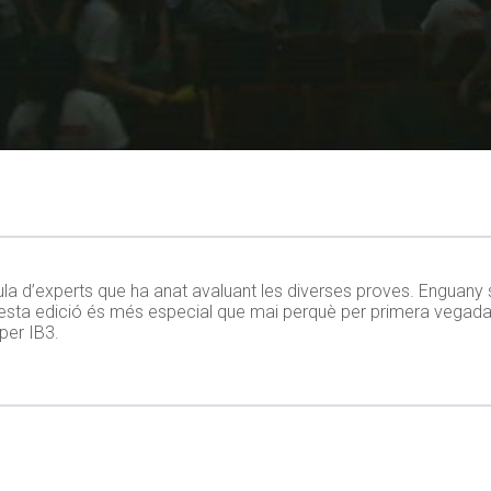
aula d’experts que ha anat avaluant les diverses proves. Enguany 
esta edició és més especial que mai perquè per primera vegada 
per IB3.