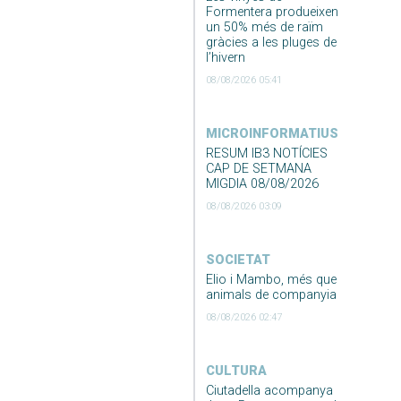
Formentera produeixen
un 50% més de raïm
gràcies a les pluges de
l’hivern
08/08/2026 05:41
MICROINFORMATIUS
RESUM IB3 NOTÍCIES
CAP DE SETMANA
MIGDIA 08/08/2026
08/08/2026 03:09
SOCIETAT
Elio i Mambo, més que
animals de companyia
08/08/2026 02:47
CULTURA
Ciutadella acompanya