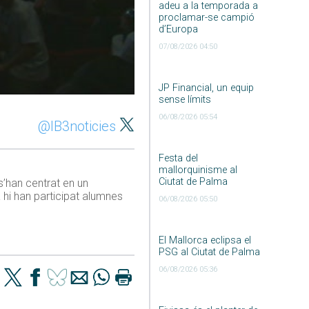
adeu a la temporada a
proclamar-se campió
d’Europa
07/08/2026 04:50
JP Financial, un equip
sense límits
06/08/2026 05:54
@IB3noticies
Festa del
mallorquinisme al
Ciutat de Palma
s’han centrat en un
hi han participat alumnes
06/08/2026 05:50
El Mallorca eclipsa el
PSG al Ciutat de Palma
06/08/2026 05:36