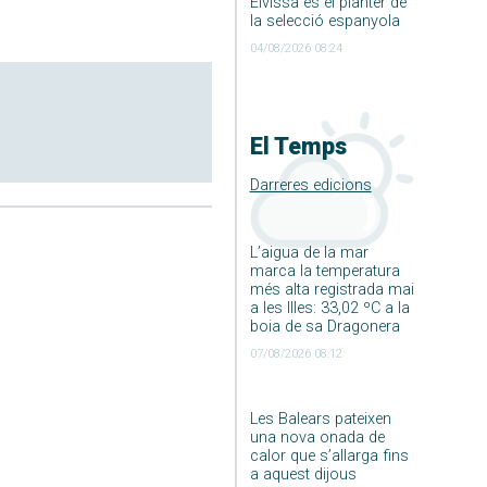
Eivissa és el planter de
la selecció espanyola
04/08/2026 08:24
El Temps
Darreres edicions
L’aigua de la mar
marca la temperatura
més alta registrada mai
a les Illes: 33,02 ºC a la
boia de sa Dragonera
07/08/2026 08:12
Les Balears pateixen
una nova onada de
calor que s’allarga fins
a aquest dijous