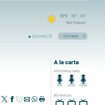
32°C
33°
26°
Illes Balears
▶ EN DIRECTE
A la carta
informatius ràdio
MATÍ
MIGDIA
VESPRE
IB3 Noticies