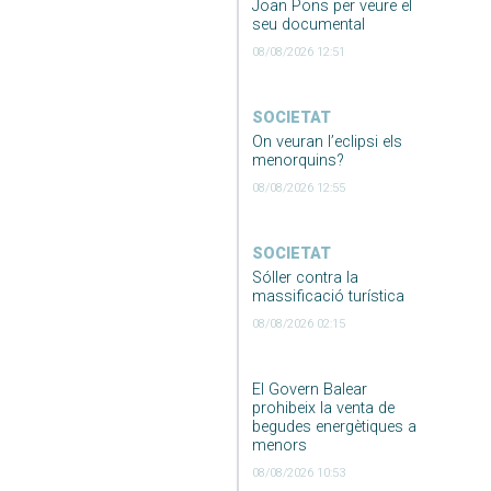
Joan Pons per veure el
seu documental
08/08/2026 12:51
SOCIETAT
On veuran l’eclipsi els
menorquins?
08/08/2026 12:55
SOCIETAT
Sóller contra la
massificació turística
08/08/2026 02:15
El Govern Balear
prohibeix la venta de
begudes energètiques a
menors
08/08/2026 10:53