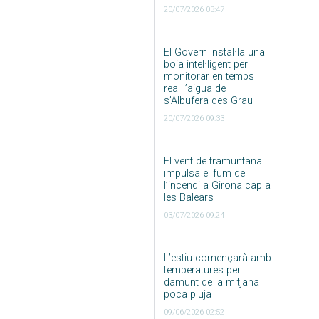
20/07/2026 03:47
El Govern instal·la una
boia intel·ligent per
monitorar en temps
real l’aigua de
s’Albufera des Grau
20/07/2026 09:33
El vent de tramuntana
impulsa el fum de
l’incendi a Girona cap a
les Balears
03/07/2026 09:24
L’estiu començarà amb
temperatures per
damunt de la mitjana i
poca pluja
09/06/2026 02:52