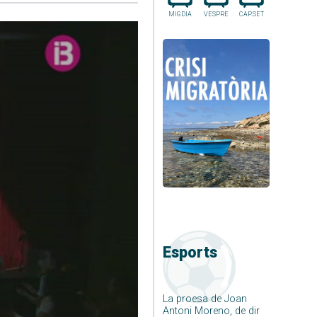
MIGDIA
VESPRE
CAP.SET
Esports
La proesa de Joan
Antoni Moreno, de dir