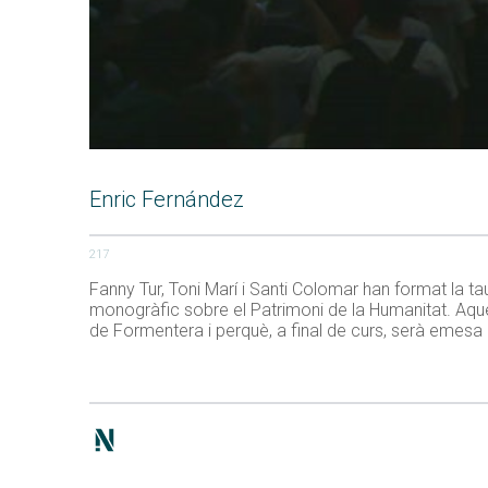
Enric Fernández
217
Fanny Tur, Toni Marí i Santi Colomar han format la t
monogràfic sobre el Patrimoni de la Humanitat. Aqu
de Formentera i perquè, a final de curs, serà emesa 