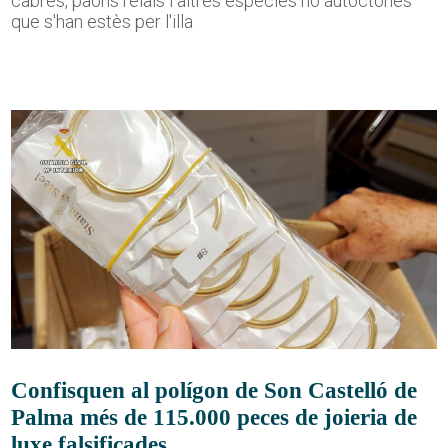
cabres, paons reials i altres espècies no autòctones
que s'han estès per l'illa
Confisquen al polígon de Son Castelló de
Palma més de 115.000 peces de joieria de
luxe falsificades