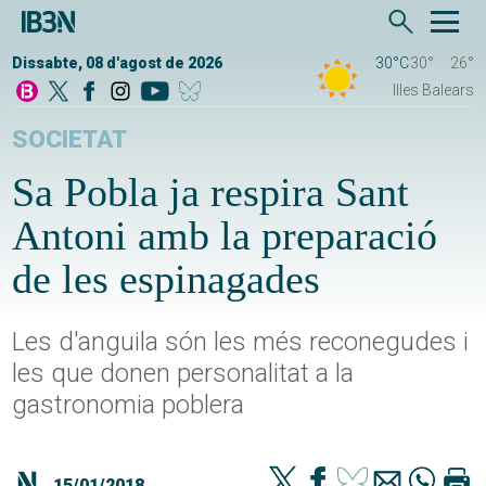
Dissabte, 08 d'agost de 2026
30°C
30°
26°
Illes Balears
SOCIETAT
Sa Pobla ja respira Sant
Antoni amb la preparació
de les espinagades
Les d'anguila són les més reconegudes i
les que donen personalitat a la
gastronomia poblera
15/01/2018