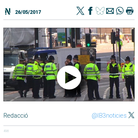
26/05/2017
Redacció
@IB3noticies
498