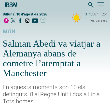
Dilluns, 10 d'agost de 2026
31°C
37°
25°
Illes Balears
MÓN
Salman Abedi va viatjar a
Alemanya abans de
cometre l’atemptat a
Manchester
En aquests moments són 10 els
detinguts. 8 al Regne Unit i dos a Líbia.
Tots homes