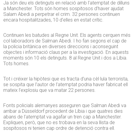
Ja són deu els detinguts en relació amb l’atemptat de dilluns
a Manchester. Tots són homes sospitosos d’haver ajudat
Salam Abedi a perpetrar el crim. 32 persones continuen
encara hospitalitzades, 10 d’elles en estat crític.
Continuen les batudes al Regne Unit. Els agents cerquen més
col·laboradors de Salman Abedi. I ho fan segons el cap de
la policia britànica en diverses direccions i aconseguint
objectes i informació claus per a la investigació. En aquests
moments són 10 els detinguts. 8 al Regne Unit i dos a Líbia.
Tots homes.
Tot i créixer la hipòtesi que es tracta d’una cèl·lula terrorista,
se sospita que l’autor de l’atemptat podria haver fabricat ell
mateix l’explosiu que va matar 22 persones.
Fonts policials alemanyes asseguren que Salman Abedi va
arribar a Düsseldorf procedent de Líbia i que quatres dies
abans de l’atemptat va agafar un tren cap a Manchester.
Expliquen, però, que no es trobava en la seva llista de
sospitosos ni tenien cap ordre de detenció contra ell.