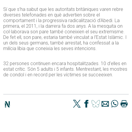
Sí que s’ha sabut que les autoritats britàniques varen rebre
diverses telefonades en què advertien sobre el
comportament i la progressiva radicalització d’Abedi. La
primera, el 2011, i la darrera fa dos anys. A la mesquita on
col·laborava son pare també coneixien el seu extremisme.
De fet ell, son pare, estaria també vinculat a l’Estat Islàmic. I
un dels seus germans, també arrestat, ha confessat a la
milícia líbia que coneixia les seves intencions.
32 persones continuen encara hospitalitzades. 10 d’elles en
estat crític. Són 5 adults i 5 infants. Mentrestant, les mostres
de condol i en record per les víctimes se succeeixen.