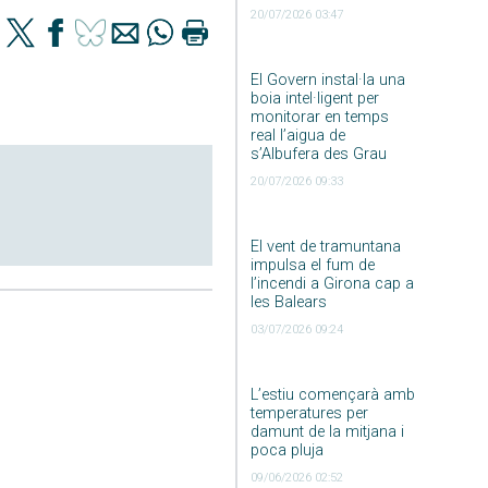
20/07/2026 03:47
El Govern instal·la una
boia intel·ligent per
monitorar en temps
real l’aigua de
s’Albufera des Grau
20/07/2026 09:33
El vent de tramuntana
impulsa el fum de
l’incendi a Girona cap a
les Balears
03/07/2026 09:24
L’estiu començarà amb
temperatures per
damunt de la mitjana i
poca pluja
09/06/2026 02:52