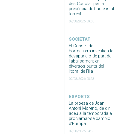
des Codolar per la
presència de bacteris al
torrent
07/08/2026 09:03
SOCIETAT
El Consell de
Formentera investiga la
desaparició de part de
l’abalisament en
diversos punts del
litoral de l’illa
07/08/2026 08:28
ESPORTS
La proesa de Joan
Antoni Moreno, de dir
adeu a la temporada a
proclamar-se campió
d’Europa
07/08/2026 04:50