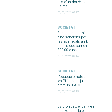
des d’un dotzè pis a
Palma
07/08/2026 09:27
SOCIETAT
Sant Josep tramita
cinc sancions per
festes il·legals amb
multes que sumen
800.00 euros
07/08/2026 09:14
SOCIETAT
L’ocupació hotelera a
les Pitiüses al juliol
creix un 0,90%
07/08/2026 09:15
Es prohibeix el bany en
una zona de la platja