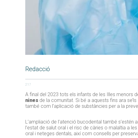
Redacció
217
A final del 2023 tots els infants de les Illes menors
nines
de la comunitat. Si bé a aquests fins ara se’
també com l’aplicació de substàncies per a la preven
L’ampliació de l’atenció bucodental també s’estén a
l’estat de salut oral i el risc de càries o malaltia a 
oral i neteges dentals, així com consells per preserva