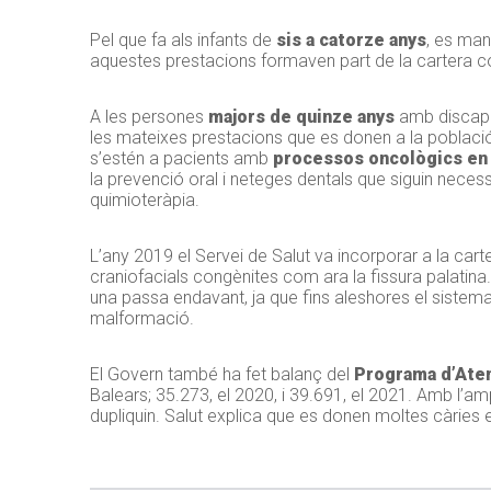
Pel que fa als infants de
sis a
catorze
anys
, es man
aquestes prestacions formaven part de la cartera co
A les persones
majors de quinze anys
amb discapaci
les mateixes prestacions que es donen a la població
s’estén a pacients amb
processos oncològics en l
la prevenció oral i neteges dentals que siguin neces
quimioteràpia.
L’any 2019 el Servei de Salut va incorporar a la car
craniofacials congènites com ara la fissura palatina.
una passa endavant, ja que fins aleshores el sistema
malformació.
El Govern també ha fet balanç del
Programa d’Atenc
Balears; 35.273, el 2020, i 39.691, el 2021. Amb l’am
dupliquin. Salut explica que es donen moltes càries e