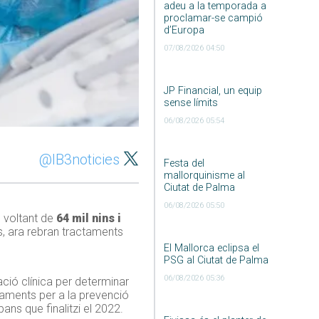
adeu a la temporada a
proclamar-se campió
d’Europa
07/08/2026 04:50
JP Financial, un equip
sense límits
06/08/2026 05:54
@IB3noticies
Festa del
mallorquinisme al
Ciutat de Palma
06/08/2026 05:50
 voltant de
64 mil nins i
s, ara rebran tractaments
El Mallorca eclipsa el
PSG al Ciutat de Palma
06/08/2026 05:36
ració clínica per determinar
actaments per a la prevenció
ans que finalitzi el 2022.