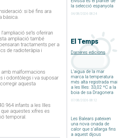
Eivissa és el planter de
la selecció espanyola
sideració: si bé fins ara
04/08/2026 08:24
a bàsica.
l’ampliació se’ls oferiran
uesta ampliació també
El Temps
 dispensaran tractaments per a
cs de radioteràpia i
Darreres edicions
L’aigua de la mar
nts amb malformacions
marca la temperatura
ns i odontòlegs i va suposar
més alta registrada mai
 corregir aquesta
a les Illes: 33,02 ºC a la
boia de sa Dragonera
07/08/2026 08:12
0.964 infants a les Illes
u que aquestes xifres es
ció temporal.
Les Balears pateixen
una nova onada de
calor que s’allarga fins
a aquest dijous