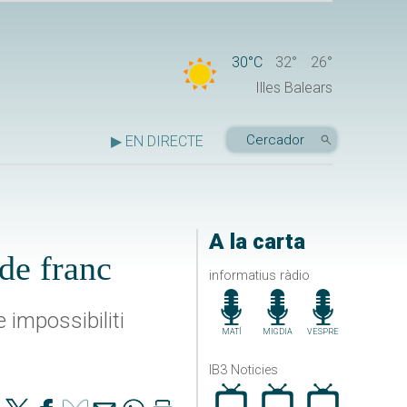
30°C
32°
26°
Illes Balears
▶ EN DIRECTE
A la carta
 de franc
informatius ràdio
impossibiliti
MATÍ
MIGDIA
VESPRE
IB3 Noticies