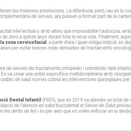
tenen les mateixes prestacions. La diferència, però, rau en la con
mplementària de serveis, ara passen a formar part de la carter
tat intel·lectual o amb altres que impossibilitin l’autocura, amb 
 de zero a quinze anys durant tota la seva vida. Finalment, aq
a zona cervicofacial
: a partir d’ara i quan estigui indicat, es
sàries per evitar lesions orals derivades de tractaments oncològi
tera de serveis els tractaments ortopèdic i ortodòntic dels infa
 Es va crear una unitat específica multidisciplinària amb cirurgia
 públic de salut només cobria les intervencions quirúrgiques per
ió Dental Infantil
(
PADI
), que en 2019 va atendre un total de 4
pliació de l’atenció en salut bucodental el Servei de Salut preve
n les dents de llet i és per això que es volen enfocar en la denti