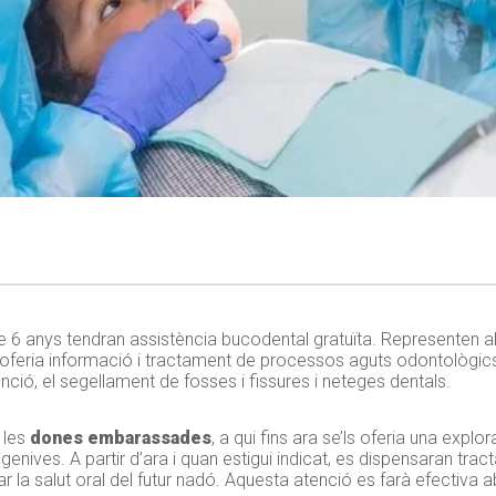
 de 6 anys tendran assistència bucodental gratuïta. Representen al
ls oferia informació i tractament de processos aguts odontològic
ció, el segellament de fosses i fissures i neteges dentals.
 les
dones embarassades
, a qui fins ara se’ls oferia una explo
les genives. A partir d’ara i quan estigui indicat, es dispensaran tr
r la salut oral del futur nadó. Aquesta atenció es farà efectiva ab