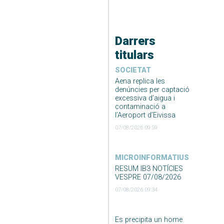
Darrers
titulars
SOCIETAT
Aena replica les
denúncies per captació
excessiva d’aigua i
contaminació a
l’Aeroport d’Eivissa
07/08/2026 09:59
MICROINFORMATIUS
RESUM IB3 NOTÍCIES
VESPRE 07/08/2026
07/08/2026 09:34
Es precipita un home