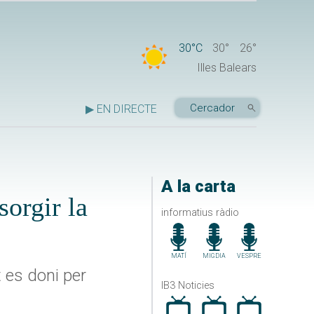
30°C
30°
26°
Illes Balears
▶ EN DIRECTE
A la carta
sorgir la
informatius ràdio
MATÍ
MIGDIA
VESPRE
 es doni per
IB3 Noticies