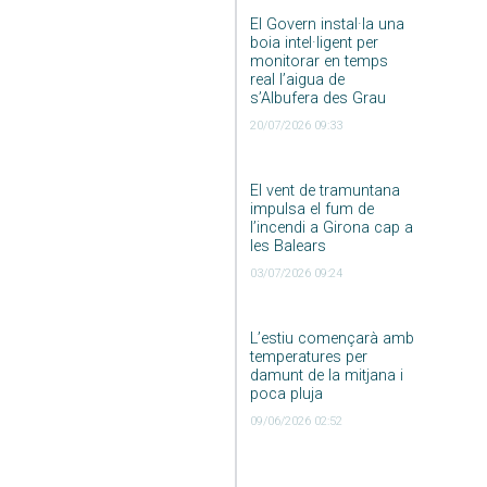
El Govern instal·la una
boia intel·ligent per
monitorar en temps
real l’aigua de
s’Albufera des Grau
20/07/2026 09:33
El vent de tramuntana
impulsa el fum de
l’incendi a Girona cap a
les Balears
03/07/2026 09:24
L’estiu començarà amb
temperatures per
damunt de la mitjana i
poca pluja
09/06/2026 02:52