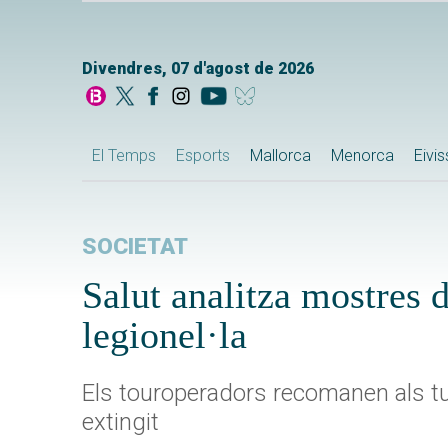
Divendres, 07 d'agost de 2026
El Temps
Esports
Mallorca
Menorca
Eivi
SOCIETAT
Salut analitza mostres d
legionel·la
Els touroperadors recomanen als tur
extingit