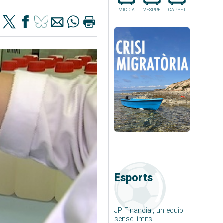
MIGDIA
VESPRE
CAP.SET
Esports
JP Financial, un equip
sense límits