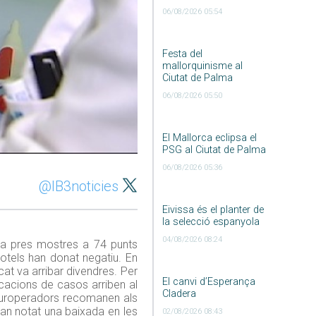
06/08/2026 05:54
Festa del
mallorquinisme al
Ciutat de Palma
06/08/2026 05:50
El Mallorca eclipsa el
PSG al Ciutat de Palma
06/08/2026 05:36
@IB3noticies
Eivissa és el planter de
la selecció espanyola
04/08/2026 08:24
 ha pres mostres a 74 punts
hotels han donat negatiu. En
cat va arribar divendres. Per
El canvi d’Esperança
icacions de casos arriben al
Cladera
 touroperadors recomanen als
han notat una baixada en les
02/08/2026 08:43