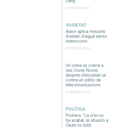
Sang
07/08/2026 09:07
SOCIETAT
Alaior aplica mesures
d’estalvi d’aigua sense
restriccions
07/08/2026 09:26
Un cotxe es crema a
ses Coves Noves
després d’encastar-se
contra un edifici de
telecomunicacions
07/08/2026 10:26
POLÍTICA
Prohens: “La crisi no
ha acabat, la situació a
Ceuta no està