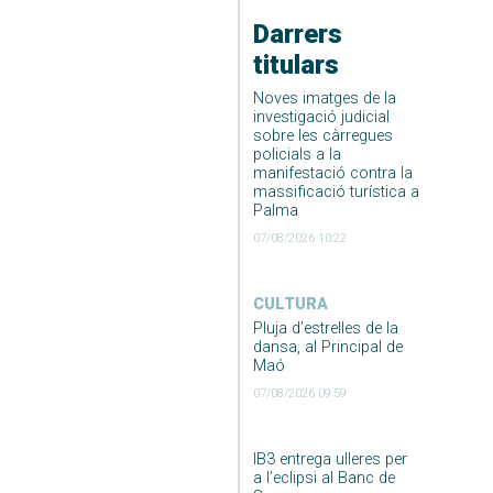
Darrers
titulars
Noves imatges de la
investigació judicial
sobre les càrregues
policials a la
manifestació contra la
massificació turística a
Palma
07/08/2026 10:22
CULTURA
Pluja d’estrelles de la
dansa, al Principal de
Maó
07/08/2026 09:59
IB3 entrega ulleres per
a l’eclipsi al Banc de