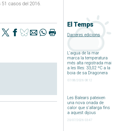
ls 51 casos del 2016.
El Temps
Darreres edicions
L’aigua de la mar
marca la temperatura
més alta registrada mai
a les Illes: 33,02 ºC a la
boia de sa Dragonera
07/08/2026 08:12
Les Balears pateixen
una nova onada de
calor que s’allarga fins
a aquest dijous
20/07/2026 03:47