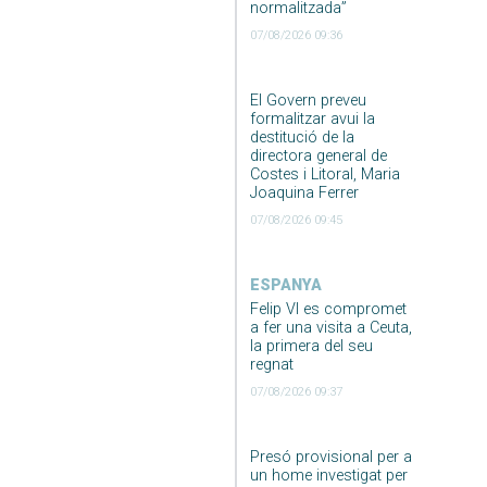
normalitzada”
07/08/2026 09:36
El Govern preveu
formalitzar avui la
destitució de la
directora general de
Costes i Litoral, Maria
Joaquina Ferrer
07/08/2026 09:45
ESPANYA
Felip VI es compromet
a fer una visita a Ceuta,
la primera del seu
regnat
07/08/2026 09:37
Presó provisional per a
un home investigat per