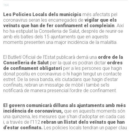
164
Les Policies Locals dels municipis
més afectats pel
coronavirus seran les encarregades de
vigilar que els
veïnats que han de fer confinament
el compleixin
. Així
ho ha estipulat la Conselleria de Salut, després de reunir-se
amb els batles dels 15 ajuntaments que en aquests
moments presenten una major incidència de la malaltia.
El Butlletí Oficial de l’Estat publicarà demà una
ordre de la
Conselleria de Salut
per la qual es podran dictar
ordres
de confinament obligatori
per a les persones que hagin
donat positiu en coronavirus o hi hagin tengut un contacte
estret. De la seva banda, els ciutadans que hagin d’estar
confinats, rebran un missatge de mòbil i també se’ls
notificarà de manera presencial l’ordre de confinament.
El govern comunicarà dilluns als ajuntaments amb més
incidència de coronavirus,
que en aquests moments són
una quinzena, les mesures que s’han d’adoptar en cada cas
i, a través de l’112
rebran un llistat dels veïnats que han
d’estar confinats.
Les policies locals tendran un paper clau