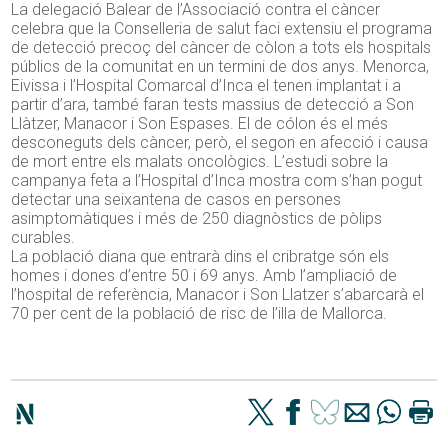
La delegació Balear de l’Associació contra el càncer
celebra que la Conselleria de salut faci extensiu el programa
de detecció precoç del càncer de còlon a tots els hospitals
públics de la comunitat en un termini de dos anys. Menorca,
Eivissa i l’Hospital Comarcal d’Inca el tenen implantat i a
partir d’ara, també faran tests massius de detecció a Son
Llàtzer, Manacor i Son Espases. El de cólon és el més
desconeguts dels càncer, però, el segon en afecció i causa
de mort entre els malats oncològics. L’estudi sobre la
campanya feta a l’Hospital d’Inca mostra com s’han pogut
detectar una seixantena de casos en persones
asimptomàtiques i més de 250 diagnòstics de pòlips
curables.
La població diana que entrarà dins el cribratge són els
homes i dones d’entre 50 i 69 anys. Amb l’ampliació de
l’hospital de referència, Manacor i Son Llatzer s’abarcarà el
70 per cent de la població de risc de l’illa de Mallorca.