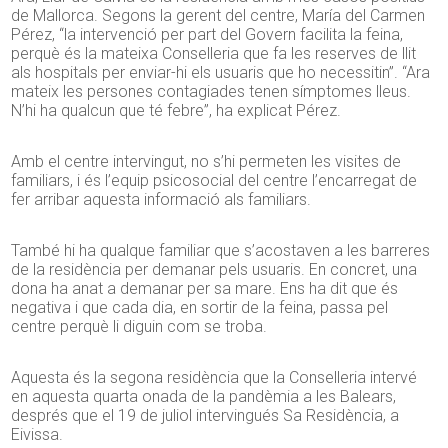
de Mallorca. Segons la gerent del centre, María del Carmen
Pérez, “la intervenció per part del Govern facilita la feina,
perquè és la mateixa Conselleria que fa les reserves de llit
als hospitals per enviar-hi els usuaris que ho necessitin”. “Ara
mateix les persones contagiades tenen símptomes lleus.
N’hi ha qualcun que té febre”, ha explicat Pérez.
Amb el centre intervingut, no s’hi permeten les visites de
familiars, i és l’equip psicosocial del centre l’encarregat de
fer arribar aquesta informació als familiars.
També hi ha qualque familiar que s’acostaven a les barreres
de la residència per demanar pels usuaris. En concret, una
dona ha anat a demanar per sa mare. Ens ha dit que és
negativa i que cada dia, en sortir de la feina, passa pel
centre perquè li diguin com se troba.
Aquesta és la segona residència que la Conselleria intervé
en aquesta quarta onada de la pandèmia a les Balears,
després que el 19 de juliol intervingués Sa Residència, a
Eivissa.