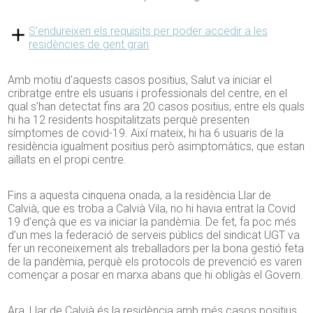
S’endureixen els requisits per poder accedir a les
residències de gent gran
Amb motiu d’aquests casos positius, Salut va iniciar el
cribratge entre els usuaris i professionals del centre, en el
qual s’han detectat fins ara 20 casos positius, entre els quals
hi ha 12 residents hospitalitzats perquè presenten
símptomes de covid-19. Així mateix, hi ha 6 usuaris de la
residència igualment positius però asimptomàtics, que estan
aïllats en el propi centre.
Fins a aquesta cinquena onada, a la residència Llar de
Calvià, que es troba a Calvià Vila, no hi havia entrat la Covid
19 d’ençà que es va iniciar la pandèmia. De fet, fa poc més
d’un mes la federació de serveis públics del sindicat UGT va
fer un reconeixement als treballadors per la bona gestió feta
de la pandèmia, perquè els protocols de prevenció es varen
començar a posar en marxa abans que hi obligàs el Govern.
Ara, Llar de Calvià és la residència amb més casos positius