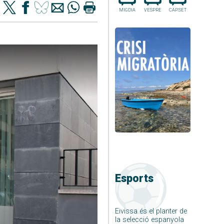
MIGDIA
VESPRE
CAP.SET
Esports
Eivissa és el planter de
la selecció espanyola