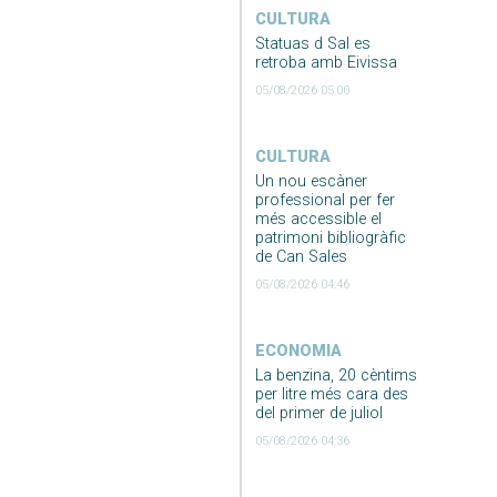
CULTURA
Statuas d Sal es
retroba amb Eivissa
05/08/2026 05:00
CULTURA
Un nou escàner
professional per fer
més accessible el
patrimoni bibliogràfic
de Can Sales
05/08/2026 04:46
ECONOMIA
La benzina, 20 cèntims
per litre més cara des
del primer de juliol
05/08/2026 04:36