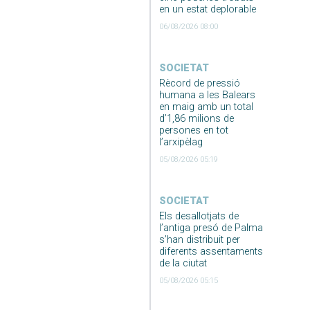
en un estat deplorable
06/08/2026 08:00
SOCIETAT
Rècord de pressió
humana a les Balears
en maig amb un total
d’1,86 milions de
persones en tot
l’arxipèlag
05/08/2026 05:19
SOCIETAT
Els desallotjats de
l’antiga presó de Palma
s’han distribuit per
diferents assentaments
de la ciutat
05/08/2026 05:15