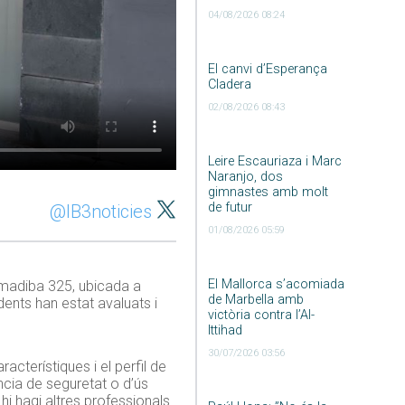
04/08/2026 08:24
El canvi d’Esperança
Cladera
02/08/2026 08:43
Leire Escauriaza i Marc
Naranjo, dos
gimnastes amb molt
de futur
@IB3noticies
01/08/2026 05:59
El Mallorca s’acomiada
Amadiba 325, ubicada a
de Marbella amb
dents han estat avaluats i
victòria contra l’Al-
Ittihad
30/07/2026 03:56
acterístiques i el perfil de
ncia de seguretat o d’ús
hi hagi altres professionals