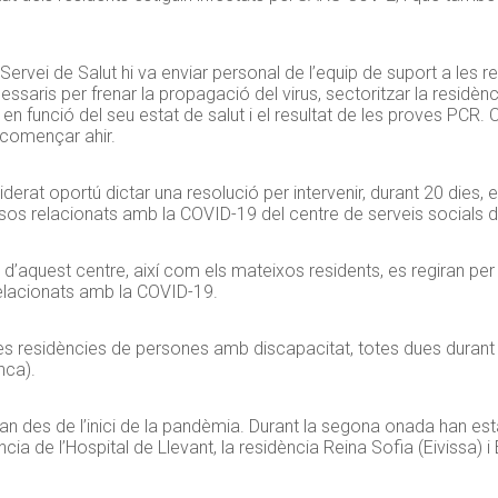
ervei de Salut hi va enviar personal de l’equip de suport a les re
saris per frenar la propagació del virus, sectoritzar la residènci
en funció del seu estat de salut i el resultat de les proves PCR. 
a començar ahir.
derat oportú dictar una resolució per intervenir, durant 20 dies, e
ssos relacionats amb la COVID-19 del centre de serveis socials d
ritat d’aquest centre, així com els mateixos residents, es regiran per
elacionats amb la COVID-19.
dues residències de persones amb discapacitat, totes dues dura
nca).
ran des de l’inici de la pandèmia. Durant la segona onada han esta
ia de l’Hospital de Llevant, la residència Reina Sofia (Eivissa) 