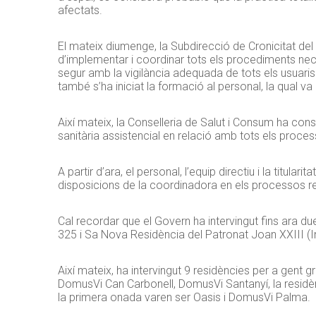
afectats.
El mateix diumenge, la Subdirecció de Cronicitat del S
d’implementar i coordinar tots els procediments neces
segur amb la vigilància adequada de tots els usuaris 
també s’ha iniciat la formació al personal, la qual v
Així mateix, la Conselleria de Salut i Consum ha consi
sanitària assistencial en relació amb tots els proce
A partir d’ara, el personal, l’equip directiu i la titula
disposicions de la coordinadora en els processos r
Cal recordar que el Govern ha intervingut fins ara 
325 i Sa Nova Residència del Patronat Joan XXIII (I
Així mateix, ha intervingut 9 residències per a gent g
DomusVi Can Carbonell, DomusVi Santanyí, la residènc
la primera onada varen ser Oasis i DomusVi Palma.