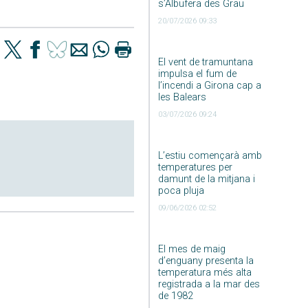
s’Albufera des Grau
20/07/2026 09:33
El vent de tramuntana
impulsa el fum de
l’incendi a Girona cap a
les Balears
03/07/2026 09:24
L’estiu començarà amb
temperatures per
damunt de la mitjana i
poca pluja
09/06/2026 02:52
El mes de maig
d’enguany presenta la
temperatura més alta
registrada a la mar des
de 1982