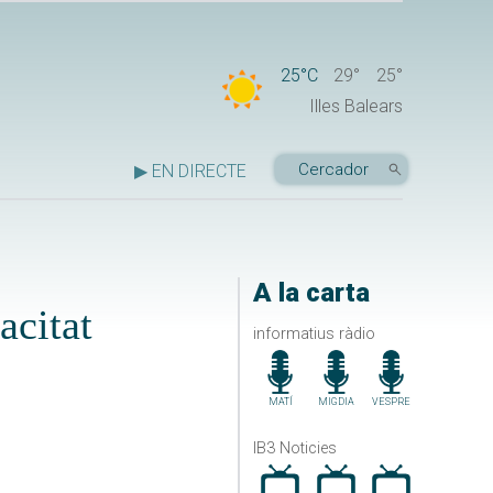
25°C
29°
25°
Illes Balears
▶ EN DIRECTE
A la carta
acitat
informatius ràdio
MATÍ
MIGDIA
VESPRE
IB3 Noticies