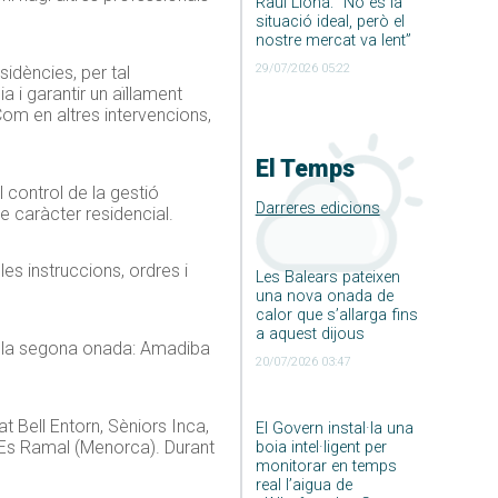
Raúl Llona: ”No és la
situació ideal, però el
nostre mercat va lent”
29/07/2026 05:22
sidències, per tal
a i garantir un aïllament
Com en altres intervencions,
El Temps
l control de la gestió
Darreres edicions
e caràcter residencial.
 les instruccions, ordres i
Les Balears pateixen
una nova onada de
calor que s’allarga fins
a aquest dijous
nt la segona onada: Amadiba
20/07/2026 03:47
t Bell Entorn, Sèniors Inca,
El Govern instal·la una
i Es Ramal (Menorca). Durant
boia intel·ligent per
monitorar en temps
real l’aigua de