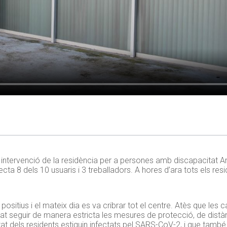
a intervenció de la residència per a persones amb discapacitat 
ta 8 dels 10 usuaris i 3 treballadors. A hores d’ara tots els resi
itius i el mateix dia es va cribrar tot el centre. Atès que les car
cat seguir de manera estricta les mesures de protecció, de distà
tat dels residents estiguin infectats pel SARS-CoV-2, i que també 