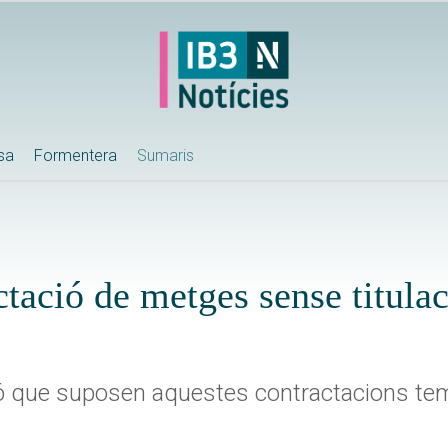
ssa
Formentera
Sumaris
actació de metges sense titula
ació que suposen aquestes contractacions te