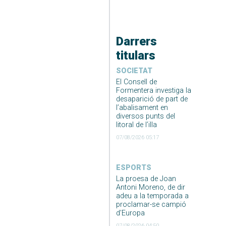
Darrers
titulars
SOCIETAT
El Consell de
Formentera investiga la
desaparició de part de
l’abalisament en
diversos punts del
litoral de l’illa
07/08/2026 05:17
ESPORTS
La proesa de Joan
Antoni Moreno, de dir
adeu a la temporada a
proclamar-se campió
d’Europa
07/08/2026 04:50