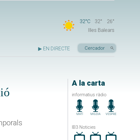
32°C
32°
26°
Illes Balears
▶ EN DIRECTE
A la carta
ció
informatius ràdio
MATÍ
MIGDIA
VESPRE
mporals
IB3 Noticies