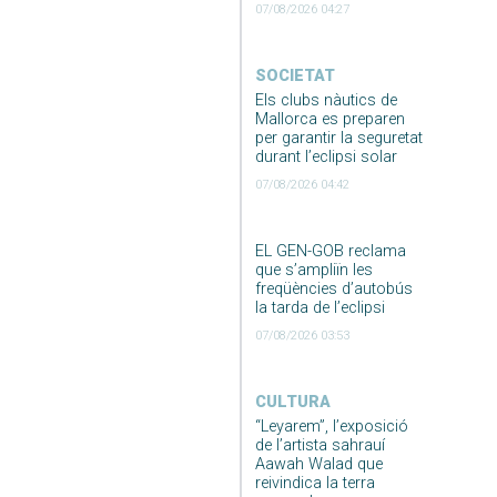
07/08/2026 04:27
SOCIETAT
Els clubs nàutics de
Mallorca es preparen
per garantir la seguretat
durant l’eclipsi solar
07/08/2026 04:42
EL GEN-GOB reclama
que s’ampliïn les
freqüències d’autobús
la tarda de l’eclipsi
07/08/2026 03:53
CULTURA
“Leyarem”, l’exposició
de l’artista sahrauí
Aawah Walad que
reivindica la terra