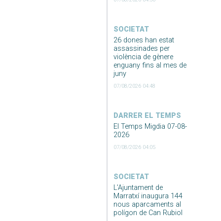
SOCIETAT
26 dones han estat
assassinades per
violència de gènere
enguany fins al mes de
juny
07/08/2026 04:48
DARRER EL TEMPS
El Temps Migdia 07-08-
2026
07/08/2026 04:05
SOCIETAT
L’Ajuntament de
Marratxí inaugura 144
nous aparcaments al
polígon de Can Rubiol