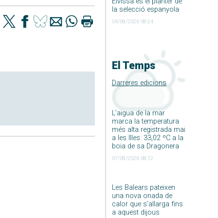
Eivissa és el planter de
la selecció espanyola
04/08/2026 08:24
El Temps
Darreres edicions
L’aigua de la mar
marca la temperatura
més alta registrada mai
a les Illes: 33,02 ºC a la
boia de sa Dragonera
07/08/2026 08:12
Les Balears pateixen
una nova onada de
calor que s’allarga fins
a aquest dijous