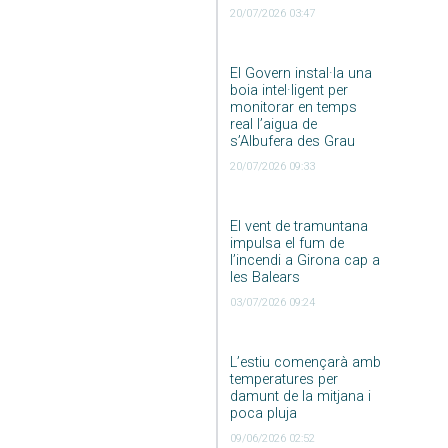
20/07/2026 03:47
El Govern instal·la una
boia intel·ligent per
monitorar en temps
real l’aigua de
s’Albufera des Grau
20/07/2026 09:33
El vent de tramuntana
impulsa el fum de
l’incendi a Girona cap a
les Balears
03/07/2026 09:24
L’estiu començarà amb
temperatures per
damunt de la mitjana i
poca pluja
09/06/2026 02:52