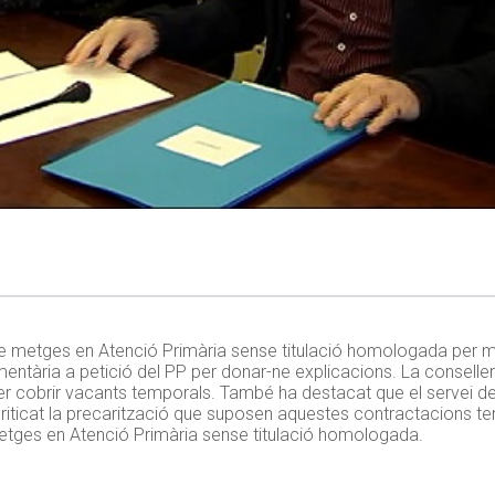
ó de metges en Atenció Primària sense titulació homologada per 
ària a petició del PP per donar-ne explicacions. La consellera 
 cobrir vacants temporals. També ha destacat que el servei de 
a criticat la precarització que suposen aquestes contractacions te
etges en Atenció Primària sense titulació homologada.