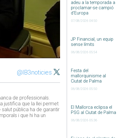
adeu a la temporada a
proclamar-se campió
d’Europa
07/08/2026 04:50
JP Financial, un equip
sense límits
06/08/2026 05:54
Festa del
@IB3noticies
mallorquinisme al
Ciutat de Palma
06/08/2026 05:50
manca de professionals.
justifica que la llei permet
El Mallorca eclipsa el
salut pública ha de garantir
PSG al Ciutat de Palma
mporals i que hi ha un
06/08/2026 05:36