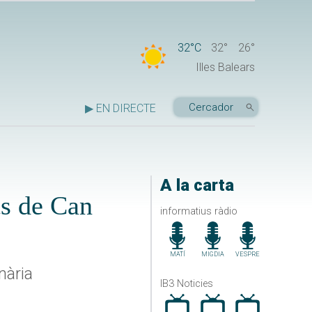
32°C
32°
26°
Illes Balears
▶ EN DIRECTE
A la carta
ts de Can
informatius ràdio
MATÍ
MIGDIA
VESPRE
nària
IB3 Noticies