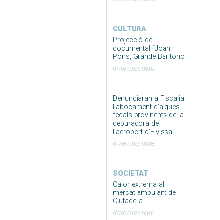
CULTURA
Projecció del
documental “Joan
Pons, Grande Barítono”
07/08/2026 03:09
Denunciaran a Fiscalia
l’abocament d’aigües
fecals provinents de la
depuradora de
l’aeroport d’Eivissa
07/08/2026 03:08
SOCIETAT
Calor extrema al
mercat ambulant de
Ciutadella
07/08/2026 03:04