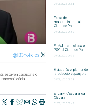
06/08/2026 05:54
Festa del
mallorquinisme al
Ciutat de Palma
06/08/2026 05:50
El Mallorca eclipsa el
PSG al Ciutat de Palma
@IB3noticies
06/08/2026 05:36
Eivissa és el planter de
la selecció espanyola
ents estaven caducats o
 concessionària.
04/08/2026 08:24
El canvi d’Esperança
Cladera
02/08/2026 08:43