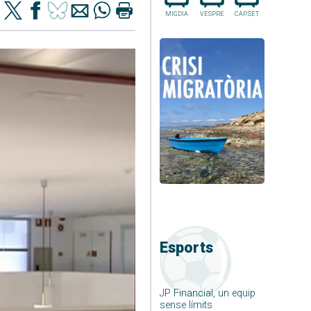
MIGDIA
VESPRE
CAP.SET
Esports
JP Financial, un equip
sense límits