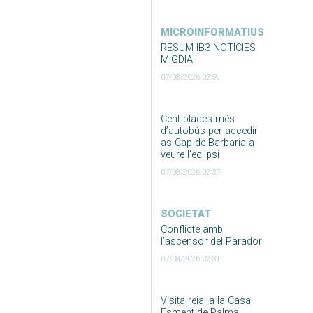
MICROINFORMATIUS
RESUM IB3 NOTÍCIES
MIGDIA
07/08/2026 02:59
Cent places més
d’autobús per accedir
as Cap de Barbaria a
veure l’eclipsi
07/08/2026 02:37
SOCIETAT
Conflicte amb
l’ascensor del Parador
07/08/2026 02:31
Visita reial a la Casa
Esment de Palma