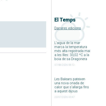
El Temps
Darreres edicions
L’aigua de la mar
marca la temperatura
més alta registrada mai
a les Illes: 33,02 ºC a la
boia de sa Dragonera
07/08/2026 08:12
Les Balears pateixen
una nova onada de
calor que s’allarga fins
a aquest dijous
20/07/2026 03:47