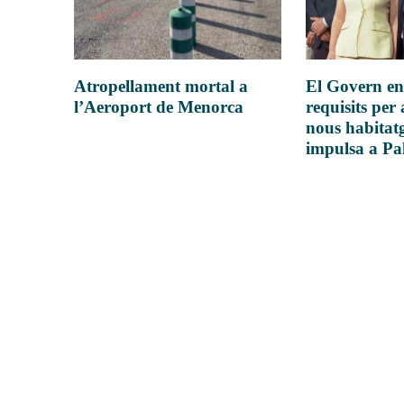
Atropellament mortal a
El Govern en
l’Aeroport de Menorca
requisits per 
nous habitatg
impulsa a P