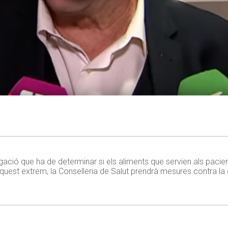
igació que ha de determinar si els aliments que servien als paci
quest extrem, la Conselleria de Salut prendrà mesures contra la