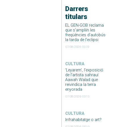
Darrers
titulars
EL GEN-GOB reclama
que s’ampliïn les
freqüències d’autobús
la tarda de l’eclipsi
07/08/2026 03:19
CULTURA
‘Leyarem’, l’exposició
de l’artista sahrauí
Aawah Walad que
reivindica la terra
enyorada
07/08/2026 03:15
CULTURA
Infrahabitatge o art?
07/08/2026 03:10