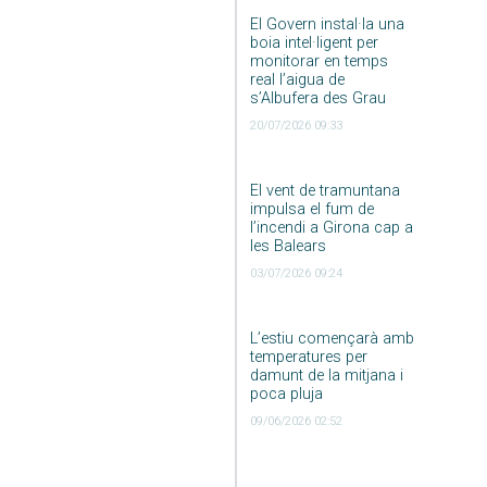
El Govern instal·la una
boia intel·ligent per
monitorar en temps
real l’aigua de
s’Albufera des Grau
20/07/2026 09:33
El vent de tramuntana
impulsa el fum de
l’incendi a Girona cap a
les Balears
03/07/2026 09:24
L’estiu començarà amb
temperatures per
damunt de la mitjana i
poca pluja
09/06/2026 02:52