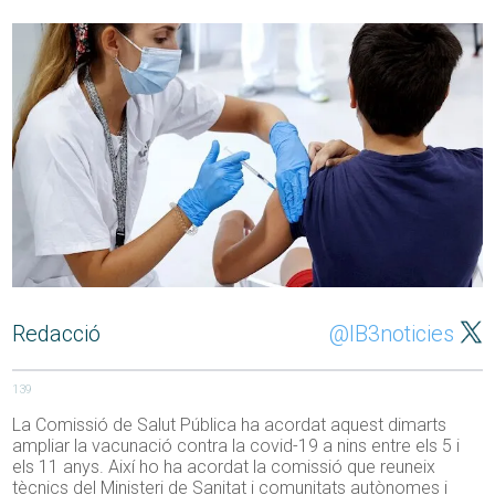
Redacció
@IB3noticies
139
La Comissió de Salut Pública ha acordat aquest dimarts
ampliar la vacunació contra la covid-19 a nins entre els 5 i
els 11 anys. Així ho ha acordat la comissió que reuneix
tècnics del Ministeri de Sanitat i comunitats autònomes i