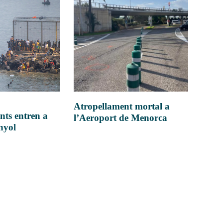
Atropellament mortal a
nts entren a
l’Aeroport de Menorca
anyol