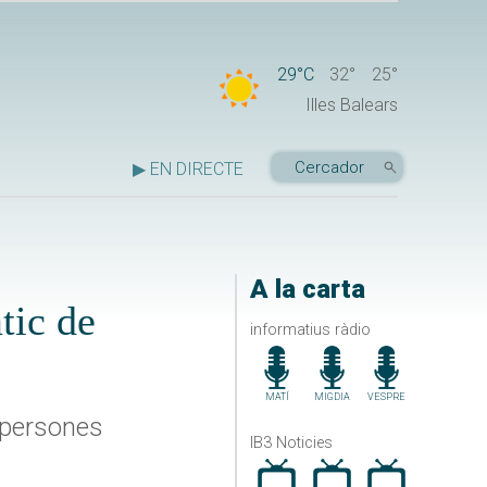
29°C
32°
25°
Illes Balears
▶ EN DIRECTE
A la carta
tic de
informatius ràdio
MATÍ
MIGDIA
VESPRE
4 persones
IB3 Noticies