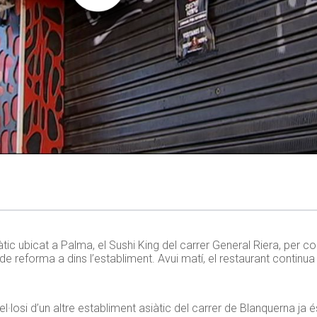
àtic ubicat a Palma, el Sushi King del carrer General Riera, per c
 de reforma a dins l’establiment. Avui matí, el restaurant continu
nel·losi d’un altre establiment asiàtic del carrer de Blanquerna ja