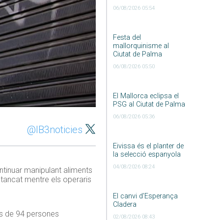
06/08/2026 05:54
Festa del
mallorquinisme al
Ciutat de Palma
06/08/2026 05:50
El Mallorca eclipsa el
PSG al Ciutat de Palma
06/08/2026 05:36
@IB3noticies
Eivissa és el planter de
la selecció espanyola
04/08/2026 08:24
ontinuar manipulant aliments
a tancat mentre els operaris
El canvi d’Esperança
Cladera
 és de 94 persones
02/08/2026 08:43