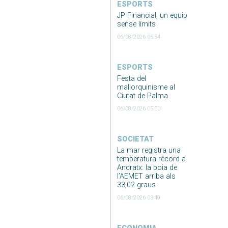
ESPORTS
JP Financial, un equip
sense límits
06/08/2026 05:54
ESPORTS
Festa del
mallorquinisme al
Ciutat de Palma
06/08/2026 05:50
SOCIETAT
La mar registra una
temperatura rècord a
Andratx: la boia de
l’AEMET arriba als
33,02 graus
06/08/2026 03:49