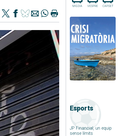
MIGDIA
VESPRE
CAP.SET
Esports
JP Financial, un equip
sense límits