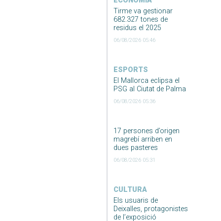
ECONOMIA
Tirme va gestionar
682.327 tones de
residus el 2025
06/08/2026 05:46
ESPORTS
El Mallorca eclipsa el
PSG al Ciutat de Palma
06/08/2026 05:36
17 persones d’origen
magrebí arriben en
dues pasteres
06/08/2026 05:31
CULTURA
Els usuaris de
Deixalles, protagonistes
de l’exposició