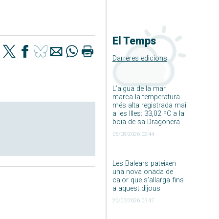
El Temps
Darreres edicions
L’aigua de la mar
marca la temperatura
més alta registrada mai
a les Illes: 33,02 ºC a la
boia de sa Dragonera
06/08/2026 02:44
Les Balears pateixen
una nova onada de
calor que s’allarga fins
a aquest dijous
20/07/2026 03:47