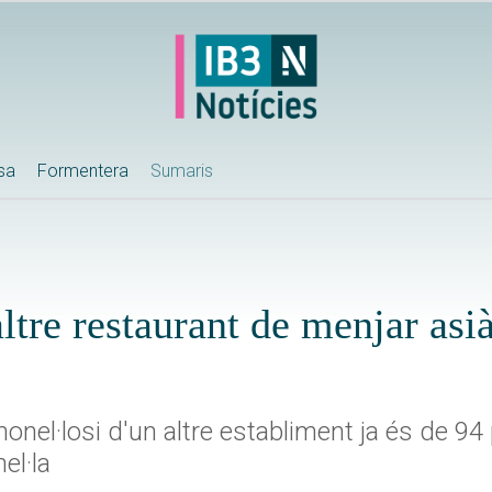
ssa
Formentera
Sumaris
ltre restaurant de menjar asià
lmonel·losi d'un altre establiment ja és de 9
el·la