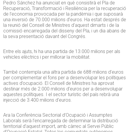
Pedro Sánchez ha anunciat en què consistirà el Pla de
Recuperació, Transformació i Resiliència per la recuperació
de l’economia provocada per la pandèmia i que suposarà
una inversió de 70.000 milions d’euros. Ha estat després de
la reunió del Consell de Ministres d’aquest dimarts i de la
comissió encarregada del disseny del Pla, i un dia abans de
la seva presentació davant del Congrés.
Entre els ajuts, hi ha una partida de 13.000 milions per als
vehicles elèctrics i per millorar la mobilitat.
També contempla una altra partida de 688 milions d’euros
per complementar el fons per a desenvolupar les polítiques
actives d’ocupació. El Consell de Ministres ha aprovat
destinar més de 2.000 milions d’euros per a desenvolupar
aquestes polítiques. I el sector turístic del país rebrà una
injecció de 3.400 milions d’euros.
Ara la Conferència Sectorial d’Ocupació i Assumptes
Laborals serà l’encarregada de determinar la distribució
territorial d’aquest import, amb càrrec al Servei Públic
d’Ocupació Estatal. Totes les comunitats autònomes