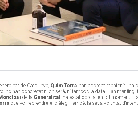
 Generalitat de Catalunya,
Quim Torra
, han acordat mantenir una r
rò, no han concretat ni on serà, ni tampoc la data. Han mantingu
 Moncloa
i de la
Generalitat
, ha estat cordial en tot moment. El
orra
que vol reprendre el diàleg. També, la seva voluntat d’intent