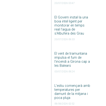
20/07/2026 03:47
El Govern instal·la una
boia intel·ligent per
monitorar en temps
real l’aigua de
s’Albufera des Grau
20/07/2026 09:33
El vent de tramuntana
impulsa el fum de
l’incendi a Girona cap a
les Balears
03/07/2026 09:24
L’estiu començarà amb
temperatures per
damunt de la mitjana i
poca pluja
09/06/2026 02:52