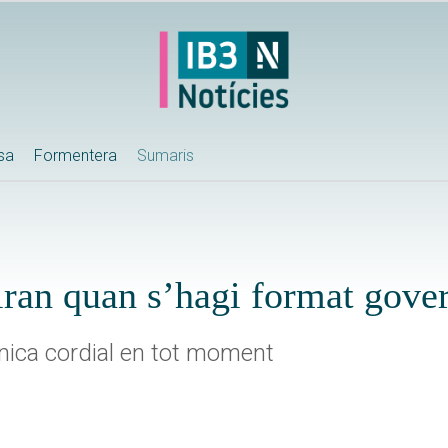
ssa
Formentera
Sumaris
iran quan s’hagi format gove
nica cordial en tot moment