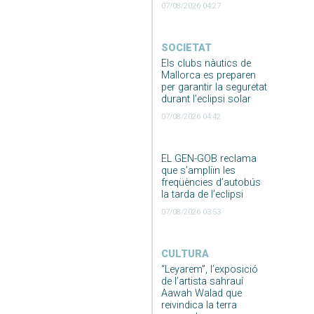
07/08/2026 04:27
SOCIETAT
Els clubs nàutics de
Mallorca es preparen
per garantir la seguretat
durant l’eclipsi solar
07/08/2026 04:42
EL GEN-GOB reclama
que s’ampliïn les
freqüències d’autobús
la tarda de l’eclipsi
07/08/2026 03:53
CULTURA
“Leyarem”, l’exposició
de l’artista sahrauí
Aawah Walad que
reivindica la terra