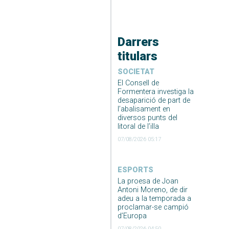
Darrers
titulars
SOCIETAT
El Consell de
Formentera investiga la
desaparició de part de
l’abalisament en
diversos punts del
litoral de l’illa
07/08/2026 05:17
ESPORTS
La proesa de Joan
Antoni Moreno, de dir
adeu a la temporada a
proclamar-se campió
d’Europa
07/08/2026 04:50