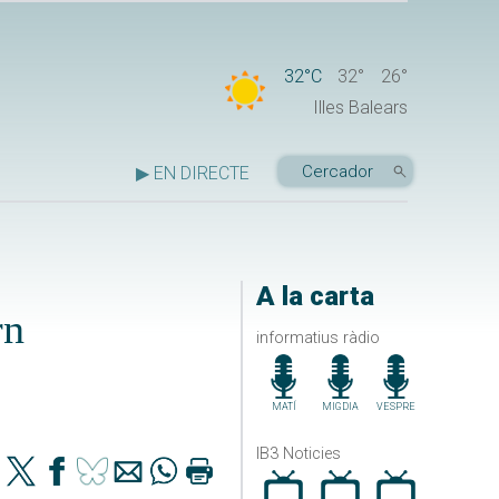
32°C
32°
26°
Illes Balears
▶ EN DIRECTE
A la carta
rn
informatius ràdio
MATÍ
MIGDIA
VESPRE
IB3 Noticies