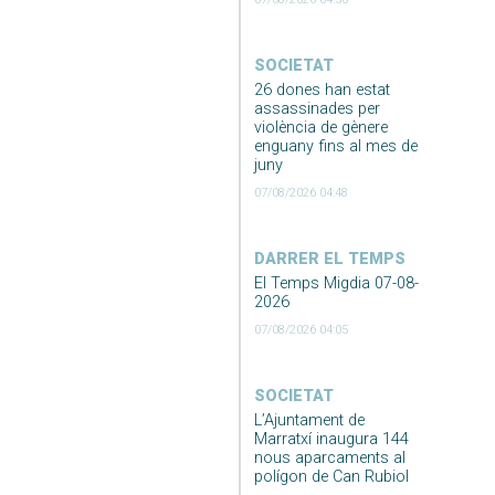
SOCIETAT
26 dones han estat
assassinades per
violència de gènere
enguany fins al mes de
juny
07/08/2026 04:48
DARRER EL TEMPS
El Temps Migdia 07-08-
2026
07/08/2026 04:05
SOCIETAT
L’Ajuntament de
Marratxí inaugura 144
nous aparcaments al
polígon de Can Rubiol