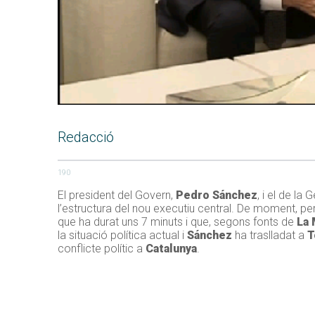
Redacció
190
El president del Govern,
Pedro Sánchez
, i el de la
l’estructura del nou executiu central. De moment, pe
que ha durat uns 7 minuts i que, segons fonts de
La
la situació política actual i
Sánchez
ha traslladat a
T
conflicte polític a
Catalunya
.