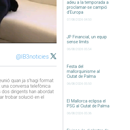
adeu a la temporada a
proclamar-se campió
d’Europa
07/08/2026 04:50
JP Financial, un equip
sense límits
06/08/2026 05:54
@IB3noticies
Festa del
mallorquinisme al
Ciutat de Palma
eunió quan ja s’hagi format
06/08/2026 05:50
t una conversa telefònica
s dos dirigents han abordat
ar trobar solució en el
El Mallorca eclipsa el
PSG al Ciutat de Palma
06/08/2026 05:36