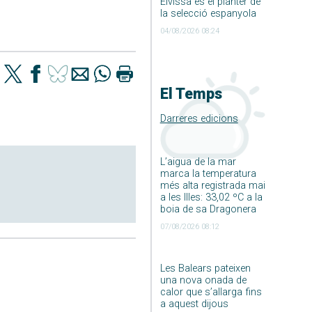
Eivissa és el planter de
la selecció espanyola
04/08/2026 08:24
El Temps
Darreres edicions
L’aigua de la mar
marca la temperatura
més alta registrada mai
a les Illes: 33,02 ºC a la
boia de sa Dragonera
07/08/2026 08:12
Les Balears pateixen
una nova onada de
calor que s’allarga fins
a aquest dijous