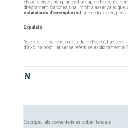
Els periodistes han plantejat al cap de l’executiu com 
directament. Sánchez s’ha limitat a assenyalar que, 
estàndards d’exemplaritat
que se li exigeix, per p
Expulsió
“És expulsió del partit i retirada de l’escó”, ha subrat
d’això, ha postil·lat sense referir-se explícitament al 
Disculpau, els comentaris es troben tancats