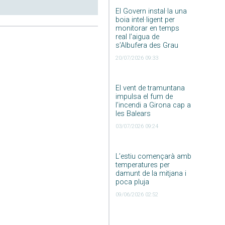
El Govern instal·la una
boia intel·ligent per
monitorar en temps
real l’aigua de
s’Albufera des Grau
20/07/2026 09:33
El vent de tramuntana
impulsa el fum de
l’incendi a Girona cap a
les Balears
03/07/2026 09:24
L’estiu començarà amb
temperatures per
damunt de la mitjana i
poca pluja
09/06/2026 02:52