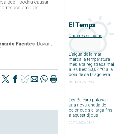
sa que li podria causar
s correspon amb els
El Temps
Darreres edicions
rnardo Fuentes
. Davant
“.
L’aigua de la mar
marca la temperatura
més alta registrada mai
a les Illes: 33,02 ºC a la
boia de sa Dragonera
06/08/2026 02:44
Les Balears pateixen
una nova onada de
calor que s’allarga fins
a aquest dijous
20/07/2026 03:47