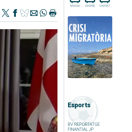
MIGDIA
VESPRE
CAP.SET
Esports
BV REPORTATGE
FINANTIAL JP