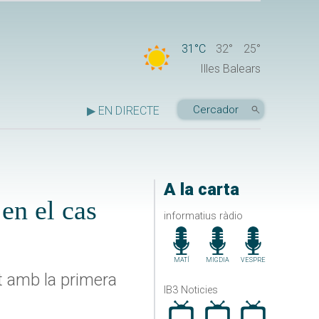
31°C
32°
25°
Illes Balears
▶ EN DIRECTE
A la carta
en el cas
informatius ràdio
MATÍ
MIGDIA
VESPRE
t amb la primera
IB3 Noticies