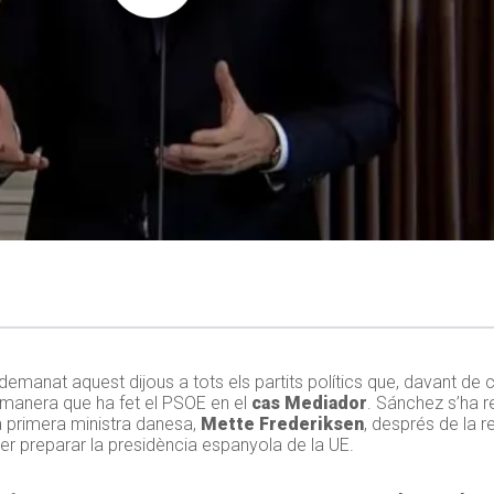
 demanat aquest dijous a tots els partits polítics que, davant d
 manera que ha fet el PSOE en el
cas Mediador
. Sánchez s’ha r
 primera ministra danesa,
Mette Frederiksen
, després de la 
er preparar la presidència espanyola de la UE.