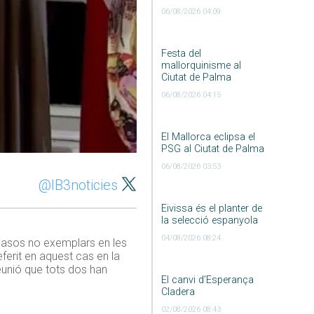
06/08/2026 04:09
Festa del
mallorquinisme al
Ciutat de Palma
06/08/2026 04:15
El Mallorca eclipsa el
PSG al Ciutat de Palma
06/08/2026 03:53
@IB3noticies
Eivissa és el planter de
la selecció espanyola
04/08/2026 08:24
e casos no exemplars en les
eferit en aquest cas en la
reunió que tots dos han
El canvi d’Esperança
Cladera
02/08/2026 08:43