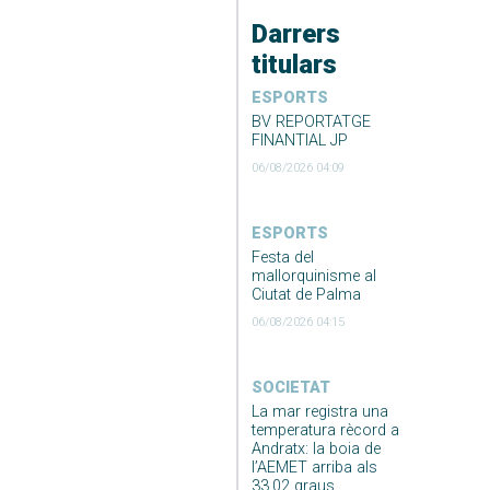
Darrers
titulars
ESPORTS
BV REPORTATGE
FINANTIAL JP
06/08/2026 04:09
ESPORTS
Festa del
mallorquinisme al
Ciutat de Palma
06/08/2026 04:15
SOCIETAT
La mar registra una
temperatura rècord a
Andratx: la boia de
l’AEMET arriba als
33,02 graus