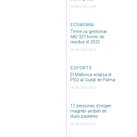
06/08/2026 03:49
ECONOMIA
Tirme va gestionar
682.327 tones de
residus el 2025
06/08/2026 03:34
ESPORTS
El Mallorca eclipsa el
PSG al Ciutat de Palma
06/08/2026 03:53
17 persones d’origen
magrebí arriben en
dues pasteres
06/08/2026 03:27