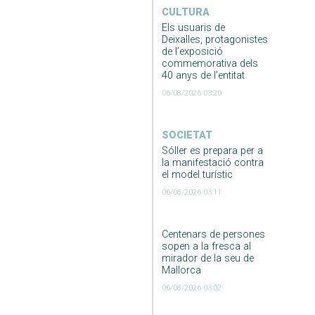
CULTURA
Els usuaris de
Deixalles, protagonistes
de l’exposició
commemorativa dels
40 anys de l’entitat
06/08/2026 03:20
SOCIETAT
Sóller es prepara per a
la manifestació contra
el model turístic
06/08/2026 03:11
Centenars de persones
sopen a la fresca al
mirador de la seu de
Mallorca
06/08/2026 03:02