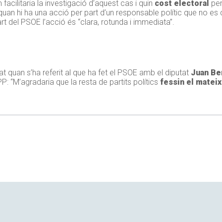
facilitaria la investigació d’aquest cas i quin
cost electoral
pen
quan hi ha una acció per part d’un responsable polític que no e
art del PSOE l’acció és “clara, rotunda i immediata”.
llat quan s’ha referit al que ha fet el PSOE amb el diputat
Juan Be
PP: “M’agradaria que la resta de partits polítics
fessin el mateix