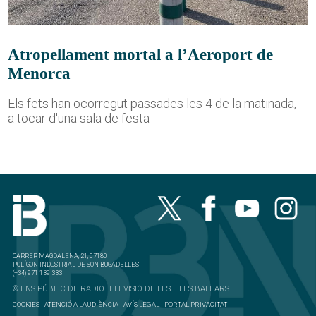
Atropellament mortal a l’Aeroport de
Menorca
Els fets han ocorregut passades les 4 de la matinada,
a tocar d'una sala de festa
CARRER MAGDALENA, 21, 07180
POLÍGON INDUSTRIAL DE SON BUGADELLES
(+34) 971 139 333
© ENS PÚBLIC DE RADIOTELEVISIÓ DE LES ILLES BALEARS
COOKIES
|
ATENCIÓ A L'AUDIÈNCIA
|
AVÍS LEGAL
|
PORTAL PRIVACITAT