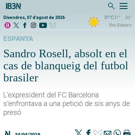
Divendres, 07 d'agost de 2026
31°C
31°
26°
Illes Balears
ESPANYA
Sandro Rosell, absolt en el
cas de blanqueig del futbol
brasiler
L'expresident del FC Barcelona
s'enfrontava a una petició de sis anys de
presó
24/04/2019